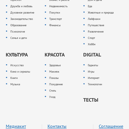
Дружба и любовь
Недвижимость
Еда
Духовное развитие
Покупки
Животные и природа
Законодательство
Транспорт
Лайфхаки
Образование
Финансы
Путешествия
Психология
Развлечения
Семья и дети
Спорт
Хобби
КУЛЬТУРА
КРАСОТА
DIGITAL
Искусство
Здоровье
Гаджеты
Кино и сериалы
Макияж
Игры
Книги
Показы
Интернет
Музыка
Похудение
Технологии
Стиль
Уход
ТЕСТЫ
Медиакит
Контакты
Соглашение