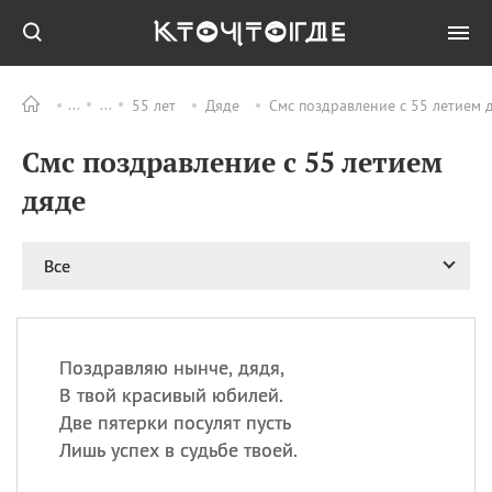
55 лет
Дяде
Смс поздравление с 55 летием 
Все
ПРАЗДНИКИ
Смс поздравление с 55 летием
09.08
День памяти
великомученика и
дяде
целителя Пантелеимона
11.08
Рождество святителя
Николая Чудотворца
Все
11.08
День «мусорной еды»
11.08
День полета на
воздушном шарике
Поздравляю нынче, дядя,
11.08
День Святой Клары —
В твой красивый юбилей.
покровительницы
Две пятерки посулят пусть
телевидения
Лишь успех в судьбе твоей.