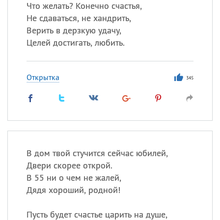
Все
ИМЕНА
Что желать? Конечно счастья,
Не сдаваться, не хандрить,
Сегодня празднуют именины
Верить в дерзкую удачу,
Целей достигать, любить.
Герман
,
Иван
,
Клим
,
Еще
Анфиса
Открытка
345
Посмотреть значение
и
происхождение
В дом твой стучится сейчас юбилей,
Двери скорее открой.
В 55 ни о чем не жалей,
Дядя хороший, родной!
Пусть будет счастье царить на душе,