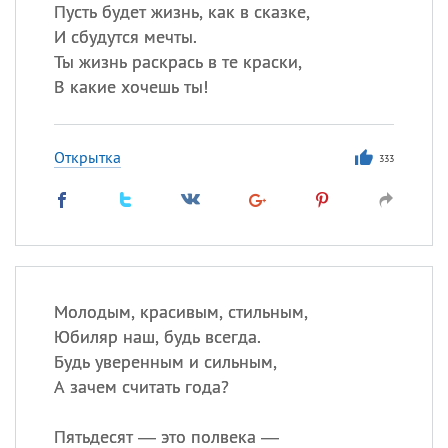
Пусть будет жизнь, как в сказке,
И сбудутся мечты.
Все
ИМЕНА
Ты жизнь раскрась в те краски,
Сегодня празднуют именины
В какие хочешь ты!
Александр
,
Макар
Открытка
333
Анна
Посмотреть значение
и
происхождение
Молодым, красивым, стильным,
Юбиляр наш, будь всегда.
Будь уверенным и сильным,
А зачем считать года?
Пятьдесят — это полвека —