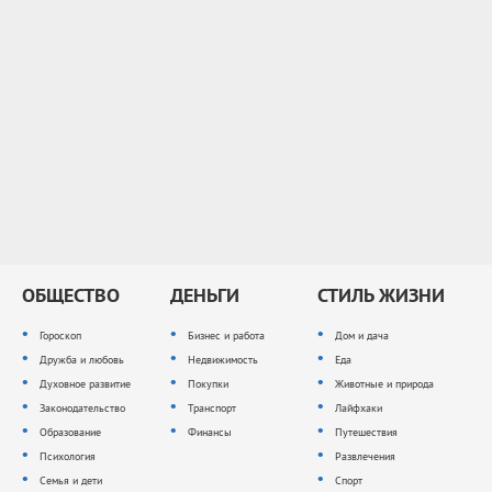
ОБЩЕСТВО
ДЕНЬГИ
СТИЛЬ ЖИЗНИ
Гороскоп
Бизнес и работа
Дом и дача
Дружба и любовь
Недвижимость
Еда
Духовное развитие
Покупки
Животные и природа
Законодательство
Транспорт
Лайфхаки
Образование
Финансы
Путешествия
Психология
Развлечения
Семья и дети
Спорт