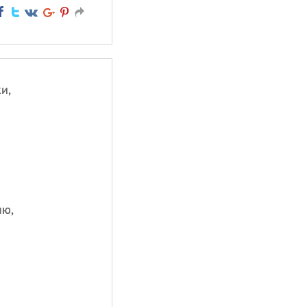
и,
яю,