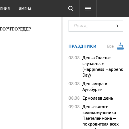
СОТА
DIGITAL
ТЕСТЫ
ЛЕНИЯ
ИМЕНА
КТО?ЧТО?ГДЕ?
ПРАЗДНИКИ
Все
08.08
День «Счастье
случается»
(Happiness Happens
Day)
08.08
День мира в
Аугсбурге
08.08
Ермолаев день
09.08
День святого
великомученика
Пантелеймона –
покровителя всех