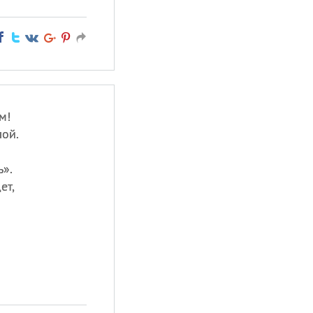
м!
лой.
ь».
ет,