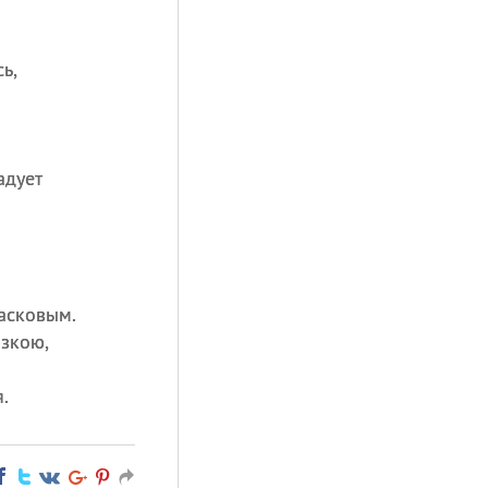
ь,
адует
асковым.
зкою,
.