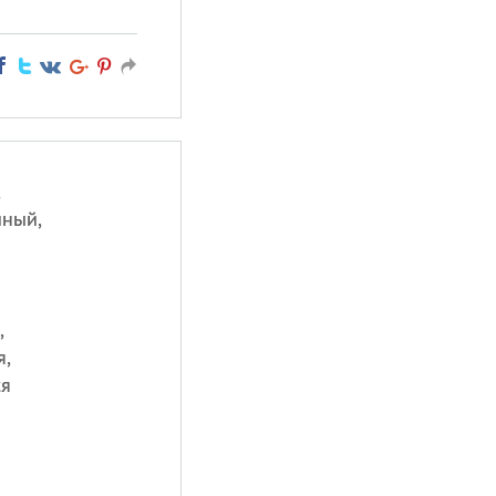
,
чный,
,
я,
ся