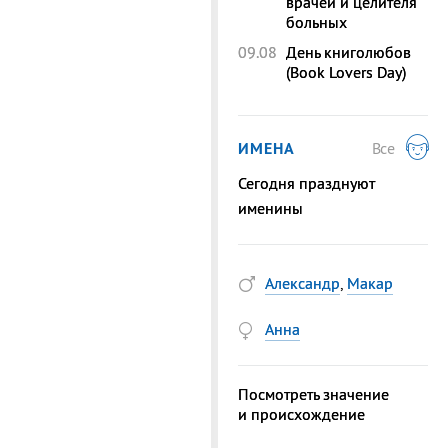
врачей и целителя
больных
09.08
День книголюбов
(Book Lovers Day)
ИМЕНА
Все
Сегодня празднуют
именины
Александр
,
Макар
Анна
Посмотреть значение
и происхождение