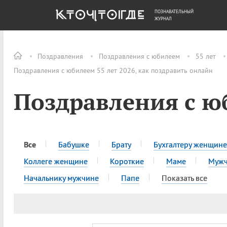
ПОЗНАВАТЕЛЬНЫЙ
ОБЩЕСТВО
ДЕНЬГИ
ЖУРНАЛ
Поздравления
Поздравления с юбилеем
55 лет
Поздравления с юбилеем 55 лет 2026, как поздравить онлайн
Поздравления с ю
Все
Бабушке
Брату
Бухгалтеру женщине
Коллеге женщине
Короткие
Маме
Муж
Начальнику мужчине
Папе
Показать все