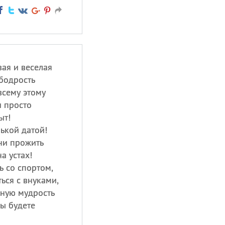
вая и веселая
 бодрость
всему этому
и просто
ыт!
ькой датой!
ни прожить
а устах!
ь со спортом,
ься с внуками,
нную мудрость
вы будете