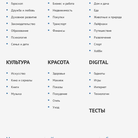
Гороскоп
Бизнес и работа
Дом и дача
Дружба и любовь
Недвижимость
Еда
Духовное развитие
Покупки
Животные и природа
Законодательство
Транспорт
Лайфхаки
Образование
Финансы
Путешествия
Психология
Развлечения
Семья и дети
Спорт
Хобби
КУЛЬТУРА
КРАСОТА
DIGITAL
Искусство
Здоровье
Гаджеты
Кино и сериалы
Макияж
Игры
Книги
Показы
Интернет
Музыка
Похудение
Технологии
Стиль
Уход
ТЕСТЫ