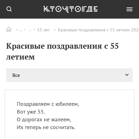
55 лет
Красивые поздравления с 55 летием 202
Все
ПРАЗДНИКИ
Красивые поздравления с 55
09.08
День памяти
великомученика и
летием
целителя Пантелеимона
11.08
Рождество святителя
Николая Чудотворца
Все
11.08
День «мусорной еды»
11.08
День полета на
воздушном шарике
Поздравляем с юбилеем,
11.08
День Святой Клары —
Вот уже 55.
покровительницы
О дорогах не жалеем,
телевидения
Их теперь не сосчитать.