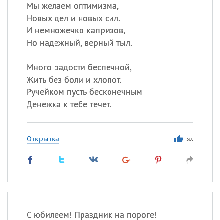
Все
ИМЕНА
Мы желаем оптимизма,
Новых дел и новых сил.
Сегодня празднуют именины
И немножечко капризов,
Но надежный, верный тыл.
Герман
,
Иван
,
Клим
,
Еще
Много радости беспечной,
Анфиса
Жить без боли и хлопот.
Ручейком пусть бесконечным
Посмотреть значение
и
Денежка к тебе течет.
происхождение
Открытка
300
С юбилеем! Праздник на пороге!