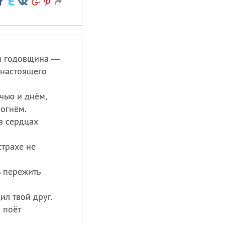
ая годовщина —
 настоящего
чью и днём,
огнём.
в сердцах
страхе не
ь пережить
ил твой друг.
а поёт