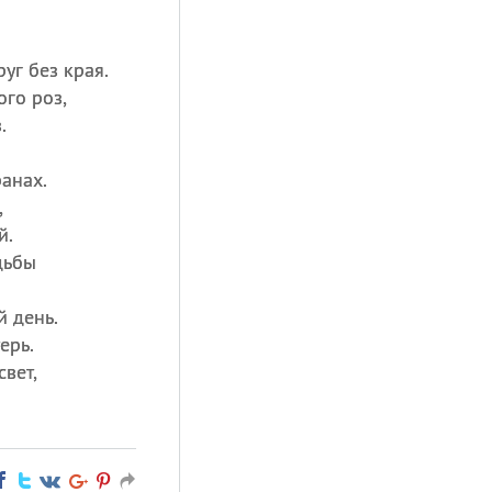
уг без края.
го роз,
.
анах.
,
й.
дьбы
 день.
ерь.
свет,