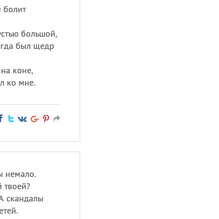
е болит
устью большой,
егда был щедр
 на коне,
л ко мне.
ы немало.
й твоей?
 А скандалы
етей.