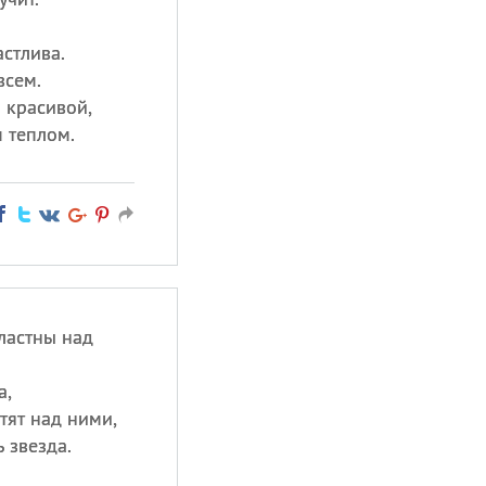
астлива.
всем.
и красивой,
 теплом.
ластны над
а,
тят над ними,
 звезда.