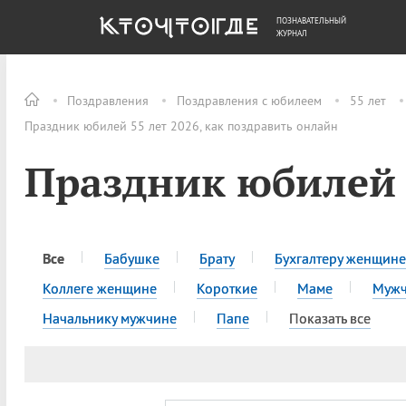
ПОЗНАВАТЕЛЬНЫЙ
ОБЩЕСТВО
ДЕНЬГИ
ЖУРНАЛ
Поздравления
Поздравления с юбилеем
55 лет
Праздник юбилей 55 лет 2026, как поздравить онлайн
Праздник юбилей 
Все
Бабушке
Брату
Бухгалтеру женщине
Коллеге женщине
Короткие
Маме
Муж
Начальнику мужчине
Папе
Показать все