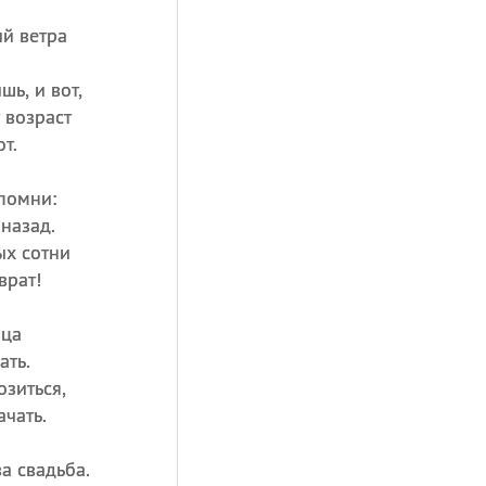
ий ветра
ь, и вот,
 возраст
т.
апомни:
 назад.
ых сотни
врат!
ица
ать.
озиться,
ачать.
а свадьба.