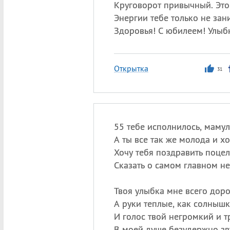
Круговорот привычный. Это
Энергии тебе только не зан
Здоровья! С юбилеем! Улыб
Открытка
31
55 тебе исполнилось, мамул
А ты все так же молода и х
Хочу тебя поздравить поцел
Сказать о самом главном не
Твоя улыбка мне всего доро
А руки теплые, как солнышк
И голос твой негромкий и 
В моей душе безудержно зв