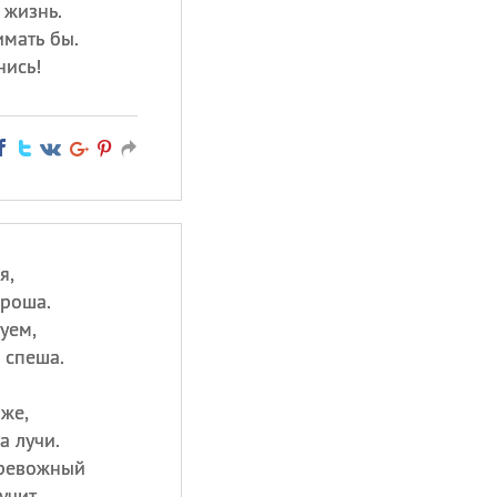
 жизнь.
имать бы.
нись!
я,
ороша.
уем,
 спеша.
же,
а лучи.
тревожный
учит.