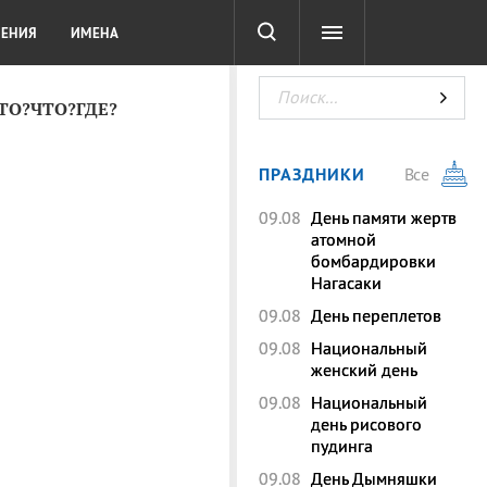
СОТА
DIGITAL
ТЕСТЫ
ЛЕНИЯ
ИМЕНА
КТО?ЧТО?ГДЕ?
ПРАЗДНИКИ
Все
09.08
День памяти жертв
атомной
бомбардировки
Нагасаки
09.08
День переплетов
09.08
Национальный
женский день
09.08
Национальный
день рисового
пудинга
09.08
День Дымняшки