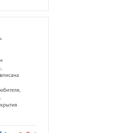
.
м
,
 вписана
юбителя,
.
ткрытия