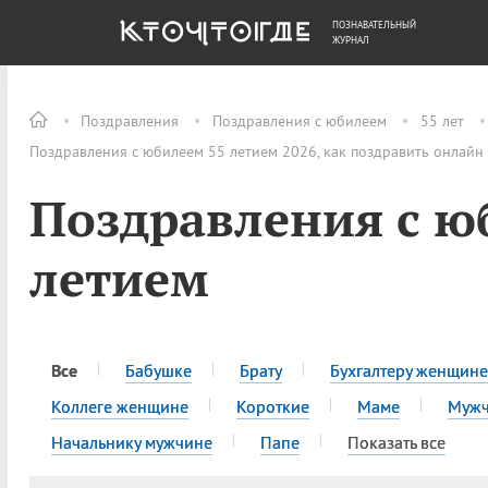
ПОЗНАВАТЕЛЬНЫЙ
ОБЩЕСТВО
ДЕНЬГИ
ЖУРНАЛ
Поздравления
Поздравления с юбилеем
55 лет
Поздравления с юбилеем 55 летием 2026, как поздравить онлайн
Поздравления с ю
летием
Все
Бабушке
Брату
Бухгалтеру женщине
Коллеге женщине
Короткие
Маме
Муж
Начальнику мужчине
Папе
Показать все