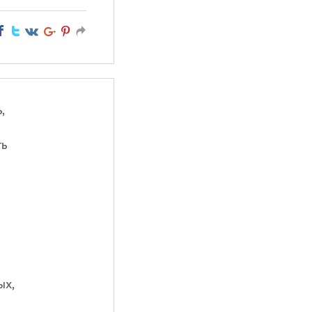
,
ть
ых,