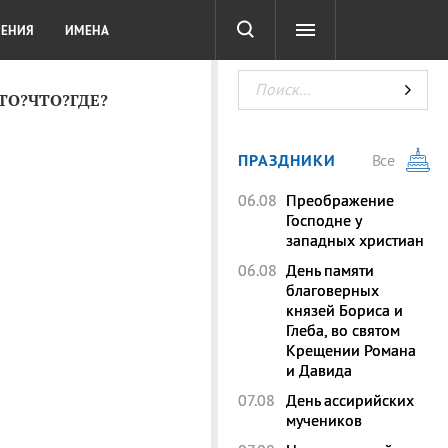
СОТА
DIGITAL
ТЕСТЫ
ЛЕНИЯ
ИМЕНА
КТО?ЧТО?ГДЕ?
ПРАЗДНИКИ
Все
06.08
Преображение
Господне у
западных христиан
06.08
День памяти
благоверных
князей Бориса и
Глеба, во святом
Крещении Романа
и Давида
07.08
День ассирийских
мучеников