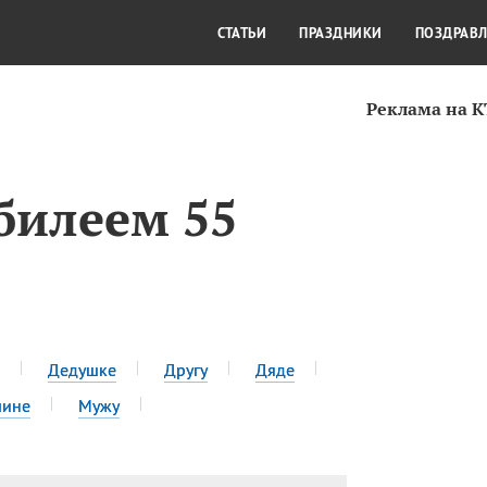
СТИЛЬ ЖИЗНИ
КУЛЬТУРА
КРА
СТАТЬИ
ПРАЗДНИКИ
ПОЗДРАВ
Реклама на 
билеем 55
Дедушке
Другу
Дяде
чине
Мужу