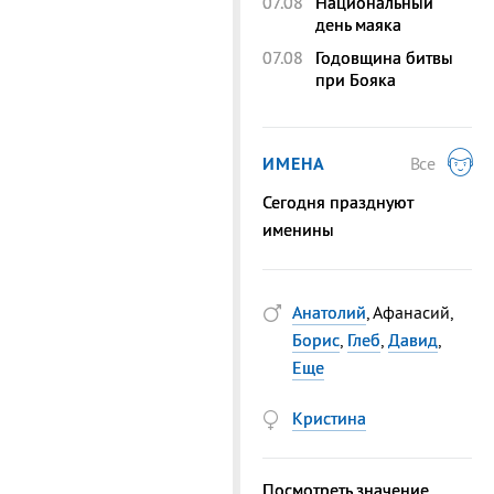
07.08
Национальный
день маяка
07.08
Годовщина битвы
при Бояка
ИМЕНА
Все
Сегодня празднуют
именины
Анатолий
, Афанасий,
Борис
,
Глеб
,
Давид
,
Еще
Кристина
Посмотреть значение