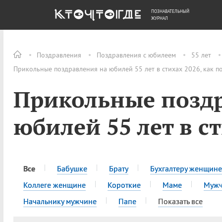
ПОЗНАВАТЕЛЬНЫЙ
ОБЩЕСТВО
ДЕНЬГИ
ЖУРНАЛ
Поздравления
Поздравления с юбилеем
55 лет
Прикольные поздравления на юбилей 55 лет в стихах 2026, как п
Прикольные позд
юбилей 55 лет в с
Все
Бабушке
Брату
Бухгалтеру женщине
Коллеге женщине
Короткие
Маме
Муж
Начальнику мужчине
Папе
Показать все