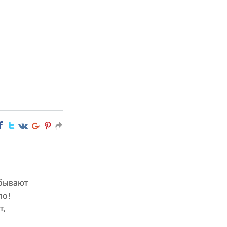
ибывают
ло!
т,