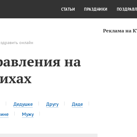
СТИЛЬ ЖИЗНИ
КУЛЬТУРА
КРА
СТАТЬИ
ПРАЗДНИКИ
ПОЗДРАВ
Реклама на 
оздравить онлайн
равления на
тихах
Дедушке
Другу
Дяде
чине
Мужу