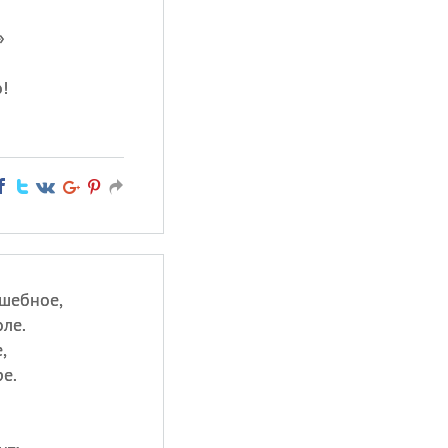
»
!
шебное,
ле.
,
е.