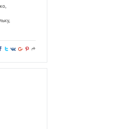
ко,
льку,