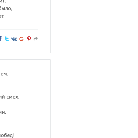
ит:
было,
т.
яем.
ий смех.
ми.
побед!