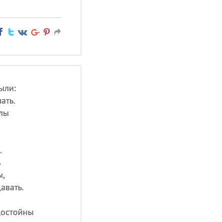
ыли:
ать.
илы
.
ь
ы,
авать.
достойны