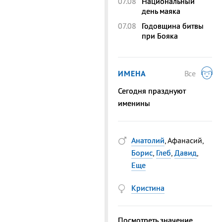
07.08
Национальный
день маяка
07.08
Годовщина битвы
при Бояка
ИМЕНА
Все
Сегодня празднуют
именины
Анатолий
, Афанасий,
Борис
,
Глеб
,
Давид
,
Еще
Кристина
Посмотреть значение