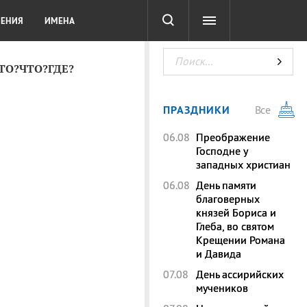
СОТА
DIGITAL
ТЕСТЫ
ЛЕНИЯ
ИМЕНА
КТО?ЧТО?ГДЕ?
ПРАЗДНИКИ
Все
06.08
Преображение
Господне у
западных христиан
06.08
День памяти
благоверных
князей Бориса и
Глеба, во святом
Крещении Романа
и Давида
07.08
День ассирийских
мучеников