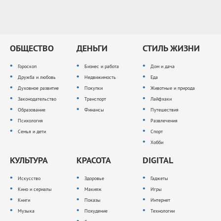
ОБЩЕСТВО
ДЕНЬГИ
СТИЛЬ ЖИЗНИ
Гороскоп
Бизнес и работа
Дом и дача
Дружба и любовь
Недвижимость
Еда
Духовное развитие
Покупки
Животные и природа
Законодательство
Транспорт
Лайфхаки
Образование
Финансы
Путешествия
Психология
Развлечения
Семья и дети
Спорт
Хобби
КУЛЬТУРА
КРАСОТА
DIGITAL
Искусство
Здоровье
Гаджеты
Кино и сериалы
Макияж
Игры
Книги
Показы
Интернет
Музыка
Похудение
Технологии