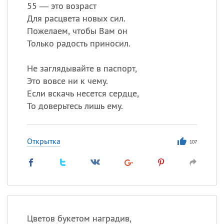
55 — это возраст
Для расцвета новых сил.
Все
ИМЕНА
Пожелаем, чтобы Вам он
Сегодня празднуют именины
Только радость приносил.
Не заглядывайте в паспорт,
Александр
,
Макар
Это вовсе ни к чему.
Анна
Если вскачь несется сердце,
То доверьтесь лишь ему.
Посмотреть значение
и
происхождение
Открытка
107
Цветов букетом наградив,