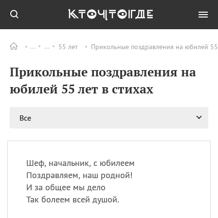
55 лет
Прикольные поздравления на юбилей 55 
Все
ПРАЗДНИКИ
Прикольные поздравления на
08.08
День «Счастье
случается» (Happiness
юбилей 55 лет в стихах
Happens Day)
08.08
День мира в Аугсбурге
Все
08.08
Ермолаев день
09.08
День святого
великомученика
Пантелеймона –
Шеф, начальник, с юбилеем
покровителя всех
врачей и целителя
Поздравляем, наш родной!
больных
И за общее мы дело
09.08
День книголюбов (Book
Так болеем всей душой.
Lovers Day)