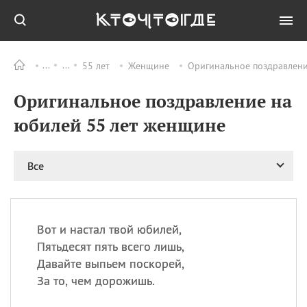
55 лет
Женщине
Оригинальное поздравлени
Все
ПРАЗДНИКИ
Оригинальное поздравление на
06.08
Преображение
Господне у западных
юбилей 55 лет женщине
христиан
06.08
День памяти
благоверных князей
Все
Бориса и Глеба, во
святом Крещении
Романа и Давида
07.08
День ассирийских
Вот и настал твой юбилей,
мучеников
Пятьдесят пять всего лишь,
07.08
Национальный день
Давайте выпьем поскорей,
маяка
За то, чем дорожишь.
07.08
Годовщина битвы при
Бояка