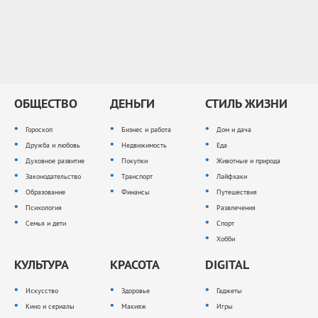
ОБЩЕСТВО
ДЕНЬГИ
СТИЛЬ ЖИЗНИ
Гороскоп
Бизнес и работа
Дом и дача
Дружба и любовь
Недвижимость
Еда
Духовное развитие
Покупки
Животные и природа
Законодательство
Транспорт
Лайфхаки
Образование
Финансы
Путешествия
Психология
Развлечения
Семья и дети
Спорт
Хобби
КУЛЬТУРА
КРАСОТА
DIGITAL
Искусство
Здоровье
Гаджеты
Кино и сериалы
Макияж
Игры