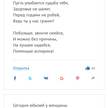
Пусть улыбается судьба тебе,
Здоровье не шалит,
Перед годами не робей,
Все
ИМЕНА
Ведь ты у нас гранит!
Сегодня празднуют именины
Побольше, звонче смейся,
Анатолий
, Афанасий,
Борис
И можно без причины,
,
Еще
На лучшее надейся,
Поменьше аспирина!
Кристина
Открытка
203
Посмотреть значение
и
происхождение
Сегодня юбилей у женщины