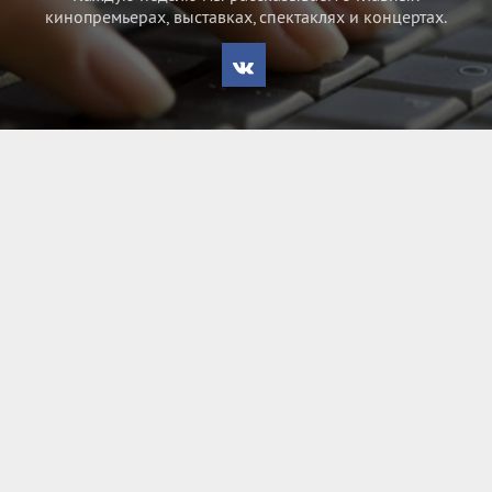
кинопремьерах, выставках, спектаклях и концертах.