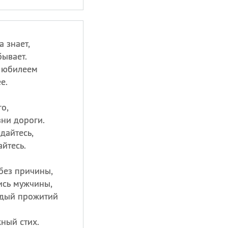
 знает,
бывает.
с юбилеем
е.
о,
зни дороги.
дайтесь,
йтесь.
без причины,
ись мужчины,
ждый прожитий
ный стих.