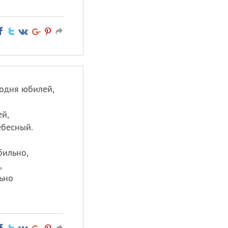
годня юбилей,
ей,
ебесный.
бильно,
,
ьно