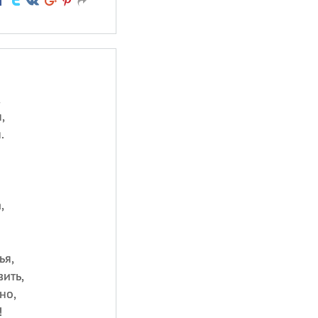
,
,
.
,
ья,
ить,
но,
!