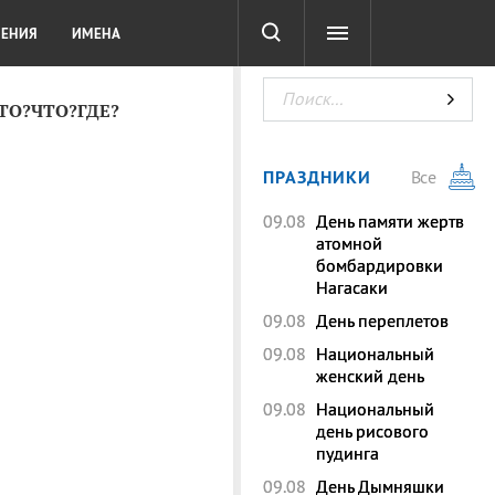
СОТА
DIGITAL
ТЕСТЫ
ЛЕНИЯ
ИМЕНА
КТО?ЧТО?ГДЕ?
ПРАЗДНИКИ
Все
09.08
День памяти жертв
атомной
бомбардировки
Нагасаки
09.08
День переплетов
09.08
Национальный
женский день
09.08
Национальный
день рисового
пудинга
09.08
День Дымняшки