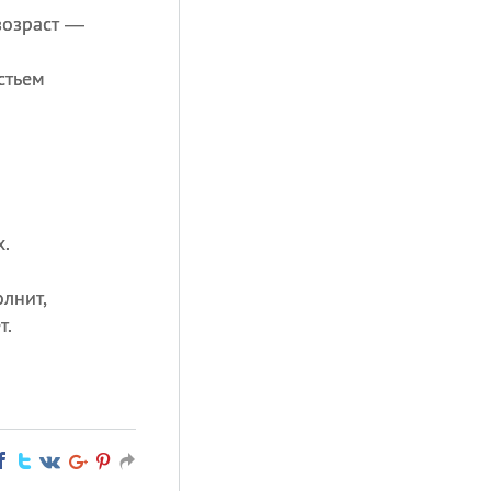
возраст —
стьем
.
олнит,
т.