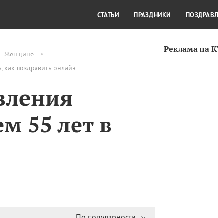
СТИЛЬ ЖИЗНИ
КУЛЬТУРА
КРА
СТАТЬИ
ПРАЗДНИКИ
ПОЗДРАВ
Реклама на 
Женщине
, как поздравить онлайн
вления
м 55 лет в
По популярности