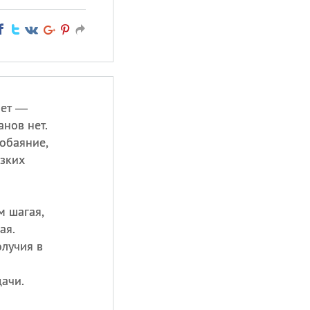
лет —
анов нет.
 обаяние,
зких
м шагая,
ая.
олучия в
дачи.