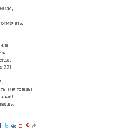
бимая,
.
 отмечать,
ила,
ила.
егда,
е 22!
й,
 ты мечтаешь!
 знай!
наешь.