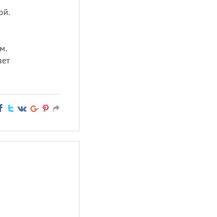
ой.
м.
вет