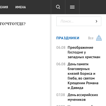
СОТА
DIGITAL
ТЕСТЫ
ЛЕНИЯ
ИМЕНА
КТО?ЧТО?ГДЕ?
ПРАЗДНИКИ
Все
06.08
Преображение
Господне у
западных христиан
06.08
День памяти
благоверных
князей Бориса и
Глеба, во святом
Крещении Романа
и Давида
07.08
День ассирийских
мучеников