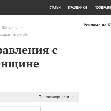
СТИЛЬ ЖИЗНИ
КУЛЬТУРА
КРА
СТАТЬИ
ПРАЗДНИКИ
ПОЗДРАВ
Реклама на 
Женщине
поздравить онлайн
авления с
женщине
По популярности