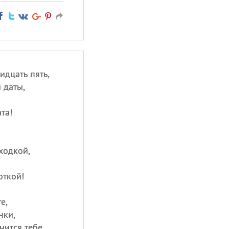
идцать пять,
 даты,
та!
ходкой,
откой!
е,
нки,
ится тебе,