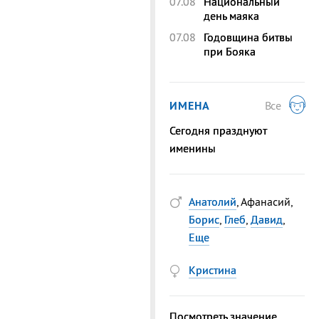
07.08
Национальный
день маяка
07.08
Годовщина битвы
при Бояка
ИМЕНА
Все
Сегодня празднуют
именины
Анатолий
, Афанасий,
Борис
,
Глеб
,
Давид
,
Еще
Кристина
Посмотреть значение