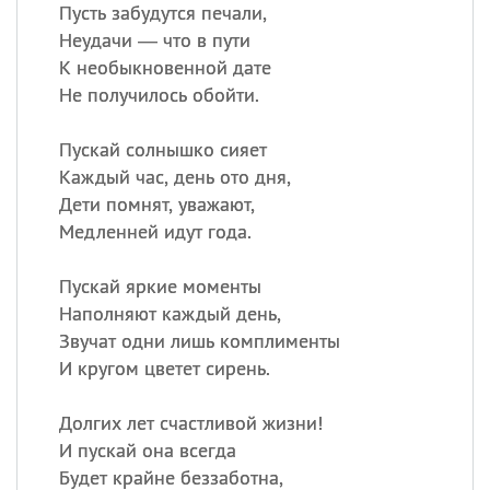
Все
ИМЕНА
Пусть забудутся печали,
Неудачи — что в пути
Сегодня празднуют именины
К необыкновенной дате
Не получилось обойти.
Герман
,
Иван
,
Клим
,
Еще
Пускай солнышко сияет
Анфиса
Каждый час, день ото дня,
Дети помнят, уважают,
Посмотреть значение
и
Медленней идут года.
происхождение
Пускай яркие моменты
Наполняют каждый день,
Звучат одни лишь комплименты
И кругом цветет сирень.
Долгих лет счастливой жизни!
И пускай она всегда
Будет крайне беззаботна,