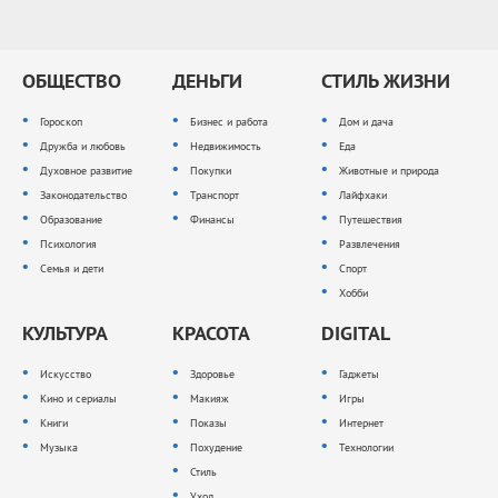
ОБЩЕСТВО
ДЕНЬГИ
СТИЛЬ ЖИЗНИ
Гороскоп
Бизнес и работа
Дом и дача
Дружба и любовь
Недвижимость
Еда
Духовное развитие
Покупки
Животные и природа
Законодательство
Транспорт
Лайфхаки
Образование
Финансы
Путешествия
Психология
Развлечения
Семья и дети
Спорт
Хобби
КУЛЬТУРА
КРАСОТА
DIGITAL
Искусство
Здоровье
Гаджеты
Кино и сериалы
Макияж
Игры
Книги
Показы
Интернет
Музыка
Похудение
Технологии
Стиль
Уход