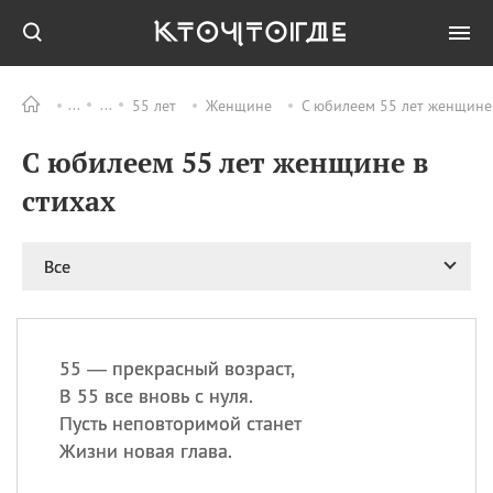
55 лет
Женщине
С юбилеем 55 лет женщине 
Все
ПРАЗДНИКИ
С юбилеем 55 лет женщине в
09.08
День памяти
великомученика и
стихах
целителя Пантелеимона
11.08
Рождество святителя
Николая Чудотворца
Все
11.08
День «мусорной еды»
11.08
День полета на
воздушном шарике
55 — прекрасный возраст,
11.08
День Святой Клары —
В 55 все вновь с нуля.
покровительницы
Пусть неповторимой станет
телевидения
Жизни новая глава.