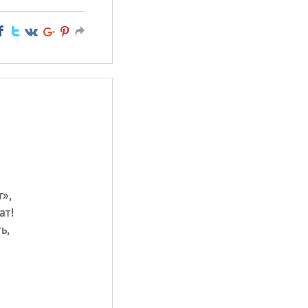
т»,
ат!
ь,