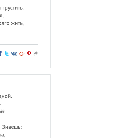
 грустить.
я,
лго жить,
дной.
—
ой!
. Знаешь:
та,