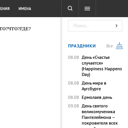
СОТА
DIGITAL
ТЕСТЫ
ЛЕНИЯ
ИМЕНА
КТО?ЧТО?ГДЕ?
ПРАЗДНИКИ
Все
08.08
День «Счастье
случается»
(Happiness Happens
Day)
08.08
День мира в
Аугсбурге
08.08
Ермолаев день
09.08
День святого
великомученика
Пантелеймона –
покровителя всех