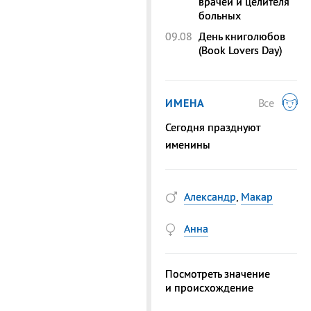
врачей и целителя
больных
09.08
День книголюбов
(Book Lovers Day)
ИМЕНА
Все
Сегодня празднуют
именины
Александр
,
Макар
Анна
Посмотреть значение
и происхождение