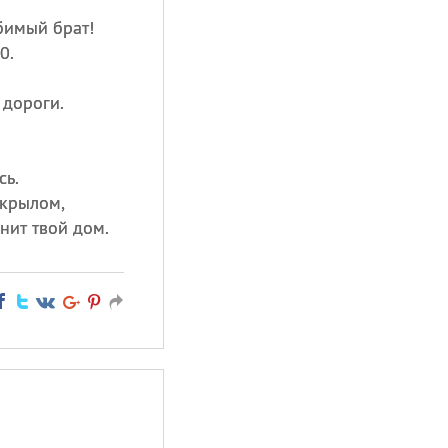
бимый брат!
0.
 дороги.
сь.
 крылом,
нит твой дом.