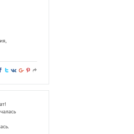
ия,
ат!
мчалась
ась.