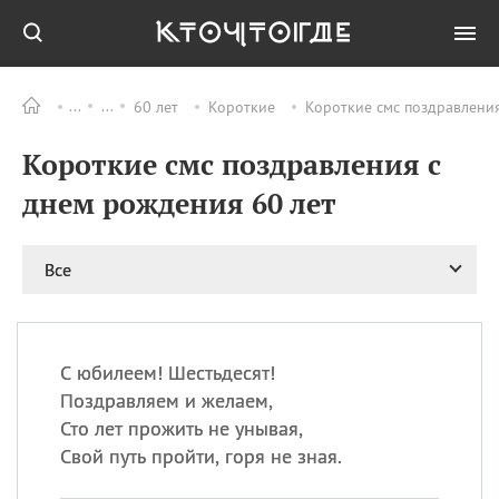
60 лет
Короткие
Короткие смс поздравления
Все
ПРАЗДНИКИ
Короткие смс поздравления с
06.08
Преображение
Господне у западных
днем рождения 60 лет
христиан
06.08
День памяти
благоверных князей
Все
Бориса и Глеба, во
святом Крещении
Романа и Давида
07.08
День ассирийских
С юбилеем! Шестьдесят!
мучеников
Поздравляем и желаем,
07.08
Национальный день
Сто лет прожить не унывая,
маяка
Свой путь пройти, горя не зная.
07.08
Годовщина битвы при
Бояка