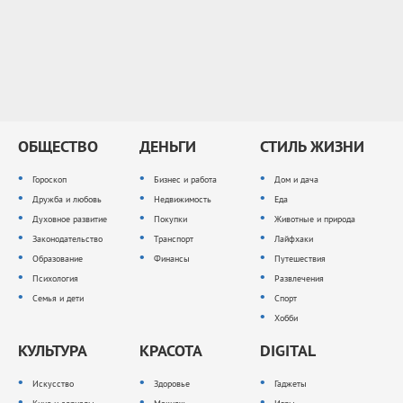
ОБЩЕСТВО
ДЕНЬГИ
СТИЛЬ ЖИЗНИ
Гороскоп
Бизнес и работа
Дом и дача
Дружба и любовь
Недвижимость
Еда
Духовное развитие
Покупки
Животные и природа
Законодательство
Транспорт
Лайфхаки
Образование
Финансы
Путешествия
Психология
Развлечения
Семья и дети
Спорт
Хобби
КУЛЬТУРА
КРАСОТА
DIGITAL
Искусство
Здоровье
Гаджеты