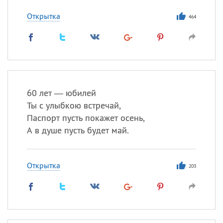
Открытка
464
Все
ИМЕНА
Сегодня празднуют именины
Анатолий
, Афанасий,
Борис
,
Еще
60 лет — юбилей
Ты с улыбкою встречай,
Кристина
Паспорт пусть покажет осень,
А в душе пусть будет май.
Посмотреть значение
и
происхождение
Открытка
203