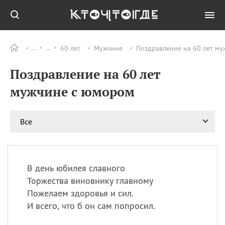
60 лет
Мужчине
Поздравление на 60 лет му
Все
ПРАЗДНИКИ
Поздравление на 60 лет
06.08
Преображение
Господне у западных
мужчине с юмором
христиан
06.08
День памяти
благоверных князей
Все
Бориса и Глеба, во
святом Крещении
Романа и Давида
07.08
День ассирийских
В день юбилея славного
мучеников
Торжества виновнику главному
07.08
Национальный день
Пожелаем здоровья и сил.
маяка
И всего, что б он сам попросил.
07.08
Годовщина битвы при
Бояка