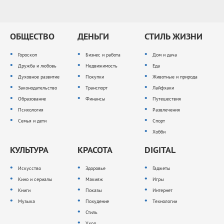
ОБЩЕСТВО
ДЕНЬГИ
СТИЛЬ ЖИЗНИ
Гороскоп
Бизнес и работа
Дом и дача
Дружба и любовь
Недвижимость
Еда
Духовное развитие
Покупки
Животные и природа
Законодательство
Транспорт
Лайфхаки
Образование
Финансы
Путешествия
Психология
Развлечения
Семья и дети
Спорт
Хобби
КУЛЬТУРА
КРАСОТА
DIGITAL
Искусство
Здоровье
Гаджеты
Кино и сериалы
Макияж
Игры
Книги
Показы
Интернет
Музыка
Похудение
Технологии
Стиль
Уход