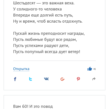
Шестьдесят — это важная веха.
У солидного-то человека
Впереди еще долгий есть путь,
Все
ИМЕНА
Ну и время, чтоб всласть отдохнуть.
Сегодня празднуют именины
Пускай жизнь преподносит награды,
Анатолий
, Афанасий,
Борис
Пусть любимые будут все рядом,
,
Еще
Пусть успехами радуют дети,
Пусть попутный всегда дует ветер!
Кристина
Открытка
41
Посмотреть значение
и
происхождение
Вам 60! И это повод