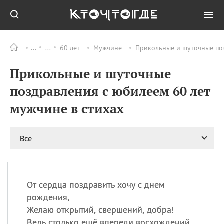
60 лет
Мужчине
Прикольные и шуточные поз
Все
ПРАЗДНИКИ
Прикольные и шуточные
09.08
День памяти жертв
атомной
поздравления с юбилеем 60 лет
бомбардировки
Нагасаки
мужчине в стихах
09.08
День переплетов
09.08
Национальный женский
Все
день
09.08
Национальный день
рисового пудинга
09.08
День Дымняшки
От сердца поздравить хочу с днем
(Smokey Bear Day)
рождения,
Желаю открытий, свершений, добра!
Ведь столько ещё впереди восхождений,