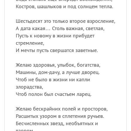
Все
ИМЕНА
Костров, шашлыков и под солнцем тепла.
Сегодня празднуют именины
Шестьдесят это только второе взросление,
А дата какая… Столь важная, светлая,
Сергей
, Теодор,
Федор
Пусть к новому в жизни прибудет
Посмотреть значение
и
стремление,
происхождение
И мечты пусть свершатся заветные.
Желаю здоровья, улыбок, богатства,
Машины, дом-дачу, а лучше дворец.
Чтоб не было в жизни ни капли
злорадства,
Чтоб полон был счастьем ларец.
Желаю бескрайних полей и просторов,
Расшитых узором в сплетения ручьев.
Бесчисленных звезд, необъятных и
взором,