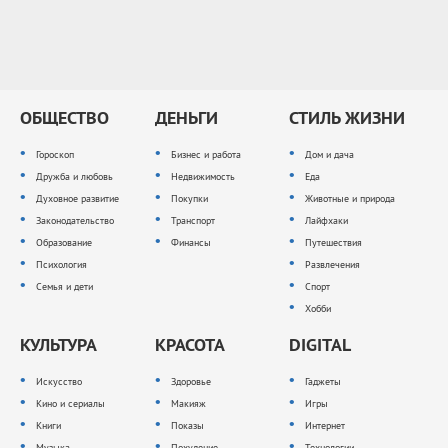
ОБЩЕСТВО
ДЕНЬГИ
СТИЛЬ ЖИЗНИ
Гороскоп
Бизнес и работа
Дом и дача
Дружба и любовь
Недвижимость
Еда
Духовное развитие
Покупки
Животные и природа
Законодательство
Транспорт
Лайфхаки
Образование
Финансы
Путешествия
Психология
Развлечения
Семья и дети
Спорт
Хобби
КУЛЬТУРА
КРАСОТА
DIGITAL
Искусство
Здоровье
Гаджеты
Кино и сериалы
Макияж
Игры
Книги
Показы
Интернет
Музыка
Похудение
Технологии