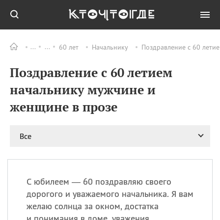
60 лет
Начальнику
Поздравление с 60 летие
Все
ПРАЗДНИКИ
Поздравление с 60 летием
06.08
Преображение
Господне у западных
начальнику мужчине и
христиан
женщине в прозе
06.08
День памяти
благоверных князей
Бориса и Глеба, во
святом Крещении
Все
Романа и Давида
07.08
День ассирийских
мучеников
С юбилеем — 60 поздравляю своего
07.08
Национальный день
дорогого и уважаемого начальника. Я вам
маяка
желаю солнца за окном, достатка
07.08
Годовщина битвы при
и понимания в доме, уважения
Бояка