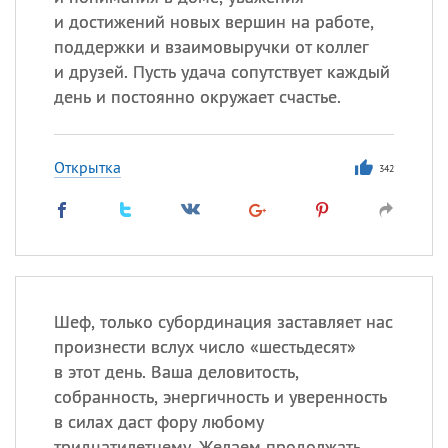
и достижений новых вершин на работе,
поддержки и взаимовыручки от коллег
Все
ИМЕНА
и друзей. Пусть удача сопутствует каждый
день и постоянно окружает счастье.
Сегодня празднуют именины
Анатолий
, Афанасий,
Борис
Открытка
342
,
Еще
Кристина
Посмотреть значение
и
происхождение
Шеф, только субординация заставляет нас
произнести вслух число «шестьдесят»
в этот день. Ваша деловитость,
собранность, энергичность и уверенность
в силах даст фору любому
тридцатилетнему. Желаем продолжать