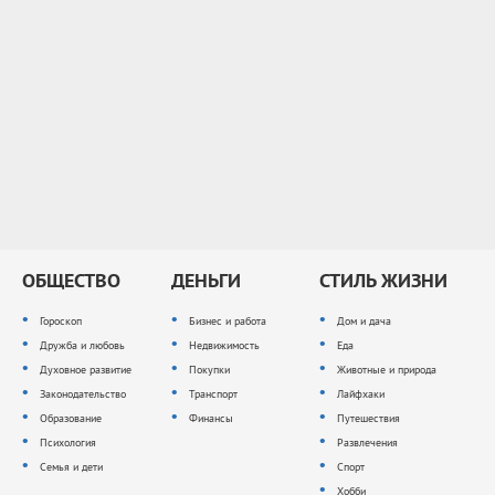
ОБЩЕСТВО
ДЕНЬГИ
СТИЛЬ ЖИЗНИ
Гороскоп
Бизнес и работа
Дом и дача
Дружба и любовь
Недвижимость
Еда
Духовное развитие
Покупки
Животные и природа
Законодательство
Транспорт
Лайфхаки
Образование
Финансы
Путешествия
Психология
Развлечения
Семья и дети
Спорт
Хобби