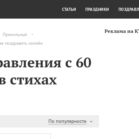
СТИЛЬ ЖИЗНИ
КУЛЬТУРА
КРА
СТАТЬИ
ПРАЗДНИКИ
ПОЗДРАВ
Реклама на 
Прикольные
ак поздравить онлайн
авления с 60
в стихах
По популярности