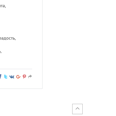
та,
радость,
,