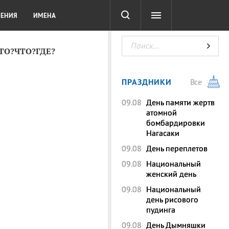
СОТА
DIGITAL
ТЕСТЫ
ЛЕНИЯ
ИМЕНА
КТО?ЧТО?ГДЕ?
ПРАЗДНИКИ
Все
09.08
День памяти жертв
атомной
бомбардировки
Нагасаки
09.08
День переплетов
09.08
Национальный
женский день
09.08
Национальный
день рисового
пудинга
09.08
День Дымняшки