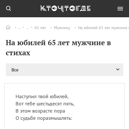
65 лет
Мужчину
На юбилей 65 лет мужчине 
Все
ПРАЗДНИКИ
На юбилей 65 лет мужчине в
08.08
День «Счастье
случается» (Happiness
стихах
Happens Day)
08.08
День мира в Аугсбурге
Все
08.08
Ермолаев день
09.08
День святого
великомученика
Пантелеймона –
Наступил твой юбилей,
покровителя всех
врачей и целителя
Вот тебе шестьдесят пять,
больных
В этом возрасте пора
09.08
День книголюбов (Book
О судьбе поразмышлять:
Lovers Day)