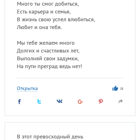
Много ты смог добиться,
Есть карьера и семья,
Все
ИМЕНА
В жизнь свою успел влюбиться,
Сегодня празднуют именины
Любит и она тебя.
Мы тебе желаем много
Александр
,
Макар
Долгих и счастливых лет,
Анна
Выполняй свои задумки,
На пути преград ведь нет!
Посмотреть значение
и
происхождение
Открытка
28
В этот превосходный день