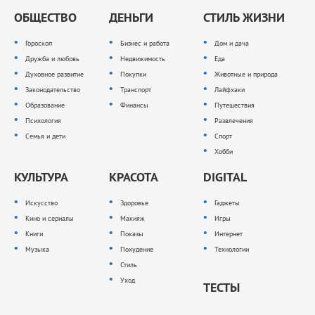
ОБЩЕСТВО
ДЕНЬГИ
СТИЛЬ ЖИЗНИ
Гороскоп
Бизнес и работа
Дом и дача
Дружба и любовь
Недвижимость
Еда
Духовное развитие
Покупки
Животные и природа
Законодательство
Транспорт
Лайфхаки
Образование
Финансы
Путешествия
Психология
Развлечения
Семья и дети
Спорт
Хобби
КУЛЬТУРА
КРАСОТА
DIGITAL
Искусство
Здоровье
Гаджеты
Кино и сериалы
Макияж
Игры
Книги
Показы
Интернет
Музыка
Похудение
Технологии
Стиль
Уход
ТЕСТЫ