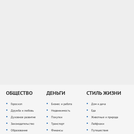
ОБЩЕСТВО
ДЕНЬГИ
СТИЛЬ ЖИЗНИ
Гороскоп
Бизнес и работа
Дом и дача
Дружба и любовь
Недвижимость
Еда
Духовное развитие
Покупки
Животные и природа
Законодательство
Транспорт
Лайфхаки
Образование
Финансы
Путешествия