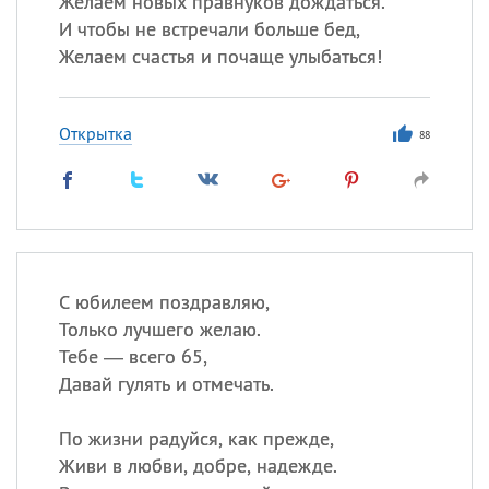
Желаем новых правнуков дождаться.
Все
ИМЕНА
И чтобы не встречали больше бед,
Сегодня празднуют именины
Желаем счастья и почаще улыбаться!
Сергей
, Теодор,
Федор
Открытка
88
Посмотреть значение
и
происхождение
С юбилеем поздравляю,
Только лучшего желаю.
Тебе — всего 65,
Давай гулять и отмечать.
По жизни радуйся, как прежде,
Живи в любви, добре, надежде.