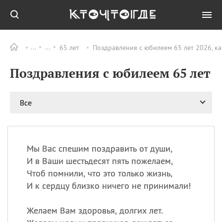
65 лет
Поздравления с юбилеем 65 лет 2026, к
Все
ПРАЗДНИКИ
Поздравления с юбилеем 65 лет
09.08
День памяти жертв
атомной
бомбардировки
Нагасаки
Все
09.08
День переплетов
09.08
Национальный женский
день
Мы Вас спешим поздравить от души,
09.08
Национальный день
И в Ваши шестьдесят пять пожелаем,
рисового пудинга
Чтоб помнили, что это только жизнь,
09.08
День Дымняшки
И к сердцу близко ничего не принимали!
(Smokey Bear Day)
Желаем Вам здоровья, долгих лет.