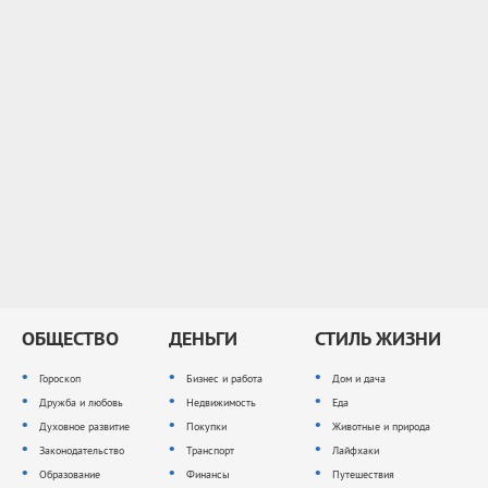
ОБЩЕСТВО
ДЕНЬГИ
СТИЛЬ ЖИЗНИ
Гороскоп
Бизнес и работа
Дом и дача
Дружба и любовь
Недвижимость
Еда
Духовное развитие
Покупки
Животные и природа
Законодательство
Транспорт
Лайфхаки
Образование
Финансы
Путешествия