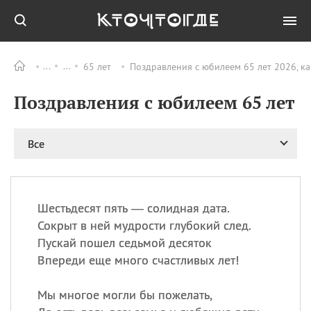
65 лет
Поздравления с юбилеем 65 лет 2026, к
Все
ПРАЗДНИКИ
Поздравления с юбилеем 65 лет
09.08
День памяти
великомученика и
целителя Пантелеимона
Все
11.08
Рождество святителя
Николая Чудотворца
11.08
День «мусорной еды»
11.08
День полета на
Шестьдесят пять — солидная дата.
воздушном шарике
Сокрыт в ней мудрости глубокий след.
11.08
День Святой Клары —
Пускай пошел седьмой десяток
покровительницы
Впереди еще много счастливых лет!
телевидения
Мы многое могли бы пожелать,