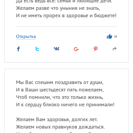
Да есть ведь все: семья и любящие дети.
Все
ИМЕНА
Желаем разве что уныния не знать,
Сегодня празднуют именины
И не иметь прорех в здоровье и бюджете!
Герман
,
Иван
,
Клим
,
Еще
Открытка
39
Анфиса
Посмотреть значение
и
происхождение
Мы Вас спешим поздравить от души,
И в Ваши шестьдесят пять пожелаем,
Чтоб помнили, что это только жизнь,
И к сердцу близко ничего не принимали!
Желаем Вам здоровья, долгих лет.
Желаем новых правнуков дождаться.