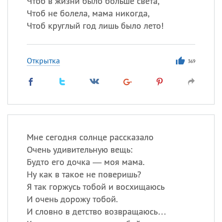
Чтоб в жизни было больше света,
Все
ИМЕНА
Чтоб не болела, мама никогда,
Сегодня празднуют именины
Чтоб круглый год лишь было лето!
Герман
,
Иван
,
Клим
,
Еще
Открытка
369
Анфиса
Посмотреть значение
и
происхождение
Мне сегодня солнце рассказало
Очень удивительную вещь:
Будто его дочка — моя мама.
Ну как в такое не поверишь?
Я так горжусь тобой и восхищаюсь
И очень дорожу тобой.
И словно в детство возвращаюсь…