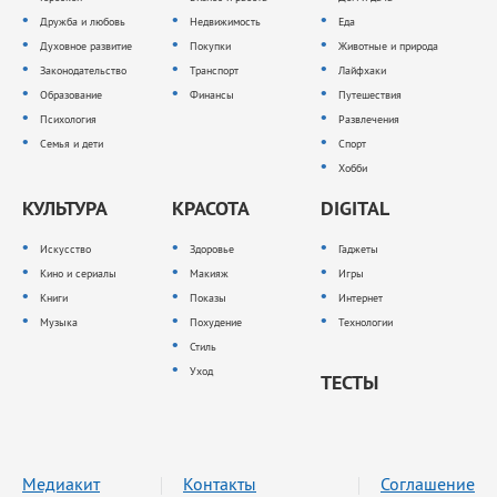
Дружба и любовь
Недвижимость
Еда
Духовное развитие
Покупки
Животные и природа
Законодательство
Транспорт
Лайфхаки
Образование
Финансы
Путешествия
Психология
Развлечения
Семья и дети
Спорт
Хобби
КУЛЬТУРА
КРАСОТА
DIGITAL
Искусство
Здоровье
Гаджеты
Кино и сериалы
Макияж
Игры
Книги
Показы
Интернет
Музыка
Похудение
Технологии
Стиль
Уход
ТЕСТЫ
Медиакит
Контакты
Соглашение