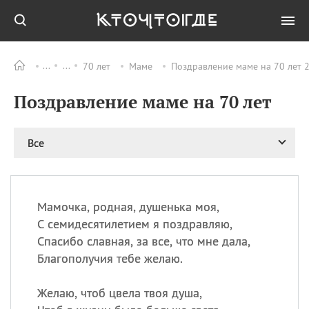
70 лет
Маме
Поздравление маме на 70 лет 2
Все
ПРАЗДНИКИ
Поздравление маме на 70 лет
09.08
День памяти
великомученика и
целителя Пантелеимона
Все
11.08
Рождество святителя
Николая Чудотворца
11.08
День «мусорной еды»
11.08
День полета на
Мамочка, родная, душенька моя,
воздушном шарике
С семидесятилетием я поздравляю,
11.08
День Святой Клары —
Спасибо славная, за все, что мне дала,
покровительницы
Благополучия тебе желаю.
телевидения
Желаю, чтоб цвела твоя душа,