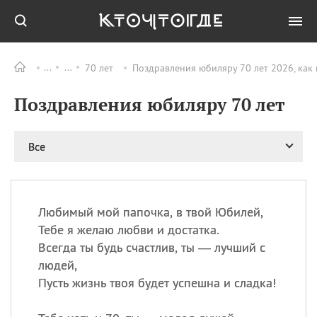
70 лет
Поздравления юбиляру 70 лет 2026, как
Все
ПРАЗДНИКИ
Поздравления юбиляру 70 лет
06.08
Преображение
Господне у западных
христиан
Все
06.08
День памяти
благоверных князей
Бориса и Глеба, во
святом Крещении
Романа и Давида
Любимый мой папочка, в твой Юбилей,
Тебе я желаю любви и достатка.
07.08
День ассирийских
мучеников
Всегда ты будь счастлив, ты — лучший с
людей,
07.08
Национальный день
маяка
Пусть жизнь твоя будет успешна и сладка!
07.08
Годовщина битвы при
Бояка