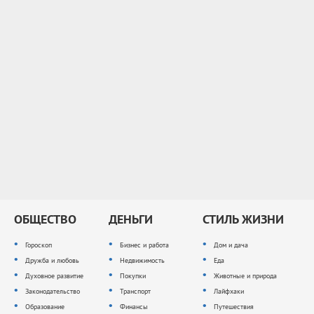
ОБЩЕСТВО
ДЕНЬГИ
СТИЛЬ ЖИЗНИ
Гороскоп
Бизнес и работа
Дом и дача
Дружба и любовь
Недвижимость
Еда
Духовное развитие
Покупки
Животные и природа
Законодательство
Транспорт
Лайфхаки
Образование
Финансы
Путешествия