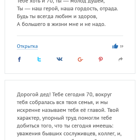
Тебе хоть и 70, ты — молод душей,
Ты — наш герой, наша гордость, отрада.
Будь ты всегда любим и здоров,
Все
ИМЕНА
А большего в жизни мне и не надо.
Сегодня празднуют именины
Открытка
59
Анатолий
, Афанасий,
Борис
,
Еще
Кристина
Посмотреть значение
и
Дорогой дед! Тебе сегодня 70, вокруг
происхождение
тебя собралась вся твоя семья, и мы
искренне называем тебя её главой. Твой
характер, упорный труд помогли тебе
добиться того, что ты сегодня имеешь:
уважения бывших сослуживцев, коллег, и,