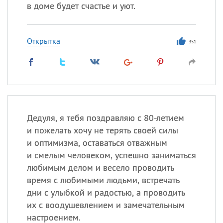
в доме будет счастье и уют.
Все
ИМЕНА
Открытка
351
Сегодня празднуют именины
Анатолий
, Афанасий,
Борис
,
Еще
Кристина
Дедуля, я тебя поздравляю с 80-летием
и пожелать хочу не терять своей силы
и оптимизма, оставаться отважным
Посмотреть значение
и
и смелым человеком, успешно заниматься
происхождение
любимым делом и весело проводить
время с любимыми людьми, встречать
дни с улыбкой и радостью, а проводить
их с воодушевлением и замечательным
настроением.