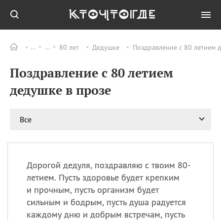
80 лет
Дедушке
Поздравление с 80 летием д
Все
ПРАЗДНИКИ
Поздравление с 80 летием
06.08
Преображение
Господне у западных
дедушке в прозе
христиан
06.08
День памяти
благоверных князей
Все
Бориса и Глеба, во
святом Крещении
Романа и Давида
07.08
День ассирийских
Дорогой дедуля, поздравляю с твоим 80-
мучеников
летием. Пусть здоровье будет крепким
07.08
Национальный день
и прочным, пусть организм будет
маяка
сильным и бодрым, пусть душа радуется
07.08
Годовщина битвы при
каждому дню и добрым встречам, пусть
Бояка