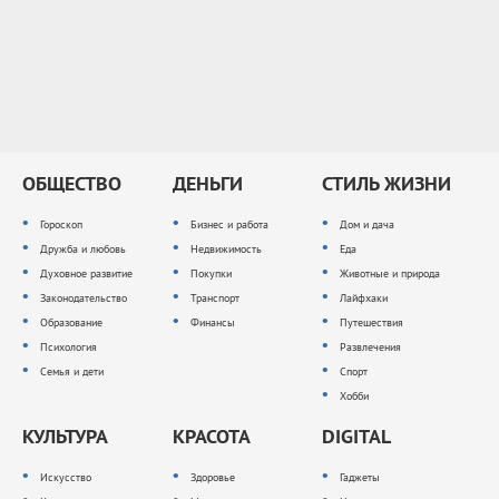
ОБЩЕСТВО
ДЕНЬГИ
СТИЛЬ ЖИЗНИ
Гороскоп
Бизнес и работа
Дом и дача
Дружба и любовь
Недвижимость
Еда
Духовное развитие
Покупки
Животные и природа
Законодательство
Транспорт
Лайфхаки
Образование
Финансы
Путешествия
Психология
Развлечения
Семья и дети
Спорт
Хобби
КУЛЬТУРА
КРАСОТА
DIGITAL
Искусство
Здоровье
Гаджеты