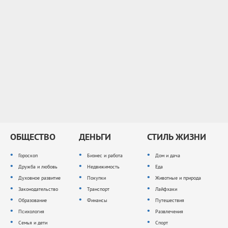
ОБЩЕСТВО
ДЕНЬГИ
СТИЛЬ ЖИЗНИ
Гороскоп
Бизнес и работа
Дом и дача
Дружба и любовь
Недвижимость
Еда
Духовное развитие
Покупки
Животные и природа
Законодательство
Транспорт
Лайфхаки
Образование
Финансы
Путешествия
Психология
Развлечения
Семья и дети
Спорт