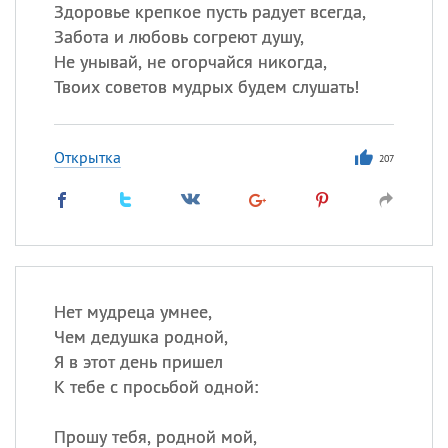
Здоровье крепкое пусть радует всегда,
Забота и любовь согреют душу,
Все
ИМЕНА
Не унывай, не огорчайся никогда,
Сегодня празднуют именины
Твоих советов мудрых будем слушать!
Александр
,
Макар
Открытка
207
Анна
Посмотреть значение
и
происхождение
Нет мудреца умнее,
Чем дедушка родной,
Я в этот день пришел
К тебе с просьбой одной:
Прошу тебя, родной мой,