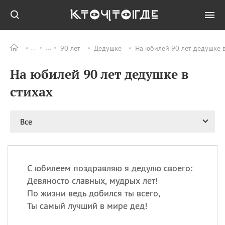
90 лет
Дедушке
На юбилей 90 лет дедушке в
Все
ПРАЗДНИКИ
На юбилей 90 лет дедушке в
08.08
День «Счастье
случается» (Happiness
стихах
Happens Day)
08.08
День мира в Аугсбурге
Все
08.08
Ермолаев день
09.08
День святого
великомученика
Пантелеймона –
С юбилеем поздравляю я дедулю своего:
покровителя всех
врачей и целителя
Девяносто славных, мудрых лет!
больных
По жизни ведь добился ты всего,
09.08
День книголюбов (Book
Ты самый лучший в мире дед!
Lovers Day)