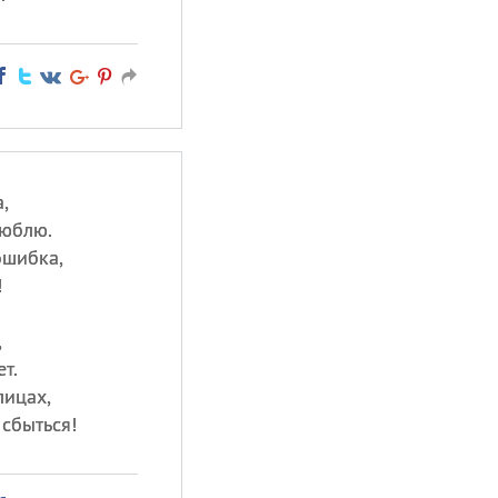
,
люблю.
ошибка,
!
,
т.
лицах,
сбыться!