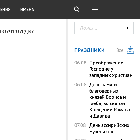
СОТА
DIGITAL
ТЕСТЫ
ЛЕНИЯ
ИМЕНА
КТО?ЧТО?ГДЕ?
ПРАЗДНИКИ
Все
06.08
Преображение
Господне у
западных христиан
06.08
День памяти
благоверных
князей Бориса и
Глеба, во святом
Крещении Романа
и Давида
07.08
День ассирийских
мучеников