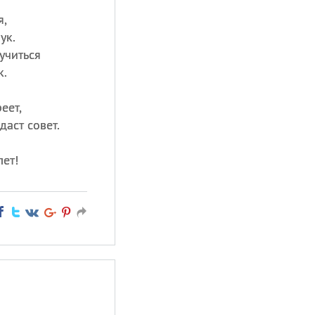
я,
ук.
учиться
к.
еет,
аст совет.
лет!