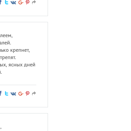
леем,
алей.
лько крепнет,
трепят.
ых, ясных дней
.
,