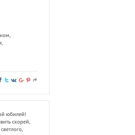
ном,
м,
!
ой юбилей!
вить скорей,
 светлого,