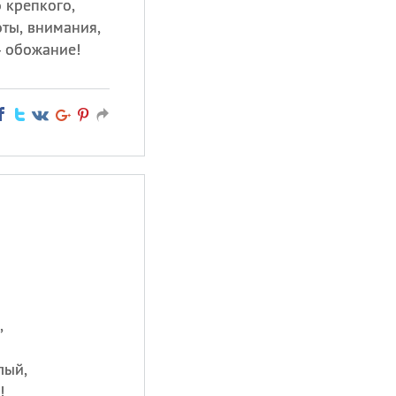
 крепкого,
оты, внимания,
— обожание!
,
лый,
!