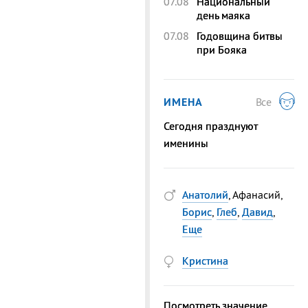
07.08
Национальный
день маяка
07.08
Годовщина битвы
при Бояка
ИМЕНА
Все
Сегодня празднуют
именины
Анатолий
, Афанасий,
Борис
,
Глеб
,
Давид
,
Еще
Кристина
Посмотреть значение