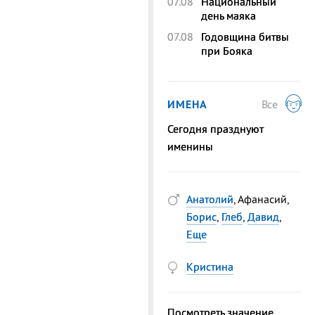
07.08
Национальный
день маяка
07.08
Годовщина битвы
при Бояка
ИМЕНА
Все
Сегодня празднуют
именины
Анатолий
, Афанасий,
Борис
,
Глеб
,
Давид
,
Еще
Кристина
Посмотреть значение