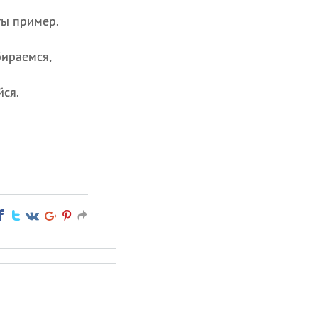
ты пример.
бираемся,
йся.