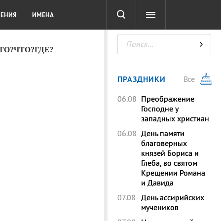
СОТА
DIGITAL
ТЕСТЫ
ЛЕНИЯ
ИМЕНА
КТО?ЧТО?ГДЕ?
ПРАЗДНИКИ
Все
06.08
Преображение
Господне у
западных христиан
06.08
День памяти
благоверных
князей Бориса и
Глеба, во святом
Крещении Романа
и Давида
07.08
День ассирийских
мучеников