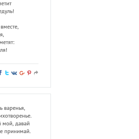
метит
едуль!
 вместе,
я,
метят:
ля!
ь варенья,
ихотворенье.
 мой, давай
е принимай.