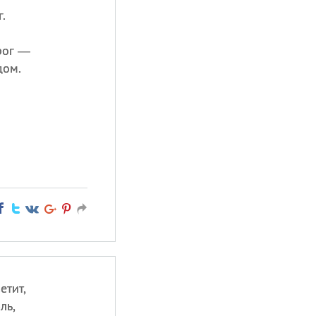
.
трог —
дом.
етит,
ль,