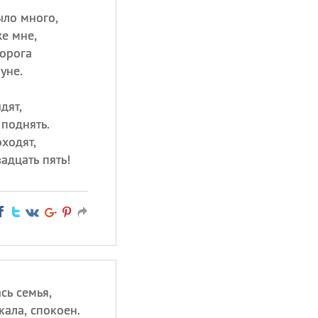
ыло много,
же мне,
порога
уне.
дят,
 поднять.
оходят,
адцать пять!
сь семья,
кала, спокоен.