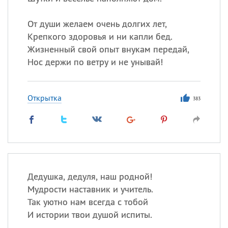
Все
ИМЕНА
Сегодня празднуют именины
От души желаем очень долгих лет,
Крепкого здоровья и ни капли бед.
Жизненный свой опыт внукам передай,
Акакий
,
Василий
,
Иван
,
Нос держи по ветру и не унывай!
Еще
Алена
,
Анастасия
,
Открытка
Антонина
,
Еще
383
Посмотреть значение
и
происхождение
Дедушка, дедуля, наш родной!
Мудрости наставник и учитель.
Так уютно нам всегда с тобой
И истории твои душой испиты.