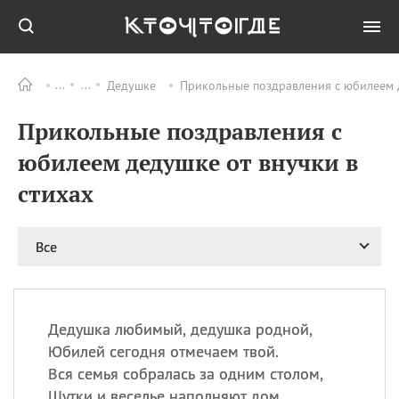
Дедушке
Прикольные поздравления с юбилеем д
Все
ПРАЗДНИКИ
Прикольные поздравления с
11.08
Рождество святителя
Николая Чудотворца
юбилеем дедушке от внучки в
11.08
День «мусорной еды»
стихах
11.08
День полета на
воздушном шарике
12.08
Курбан Байрам —
Все
праздник
жертвоприношения
12.08
День
Военно‑воздушных сил
Дедушка любимый, дедушка родной,
(День ВВС) РФ
Юбилей сегодня отмечаем твой.
Вся семья собралась за одним столом,
Шутки и веселье наполняют дом.