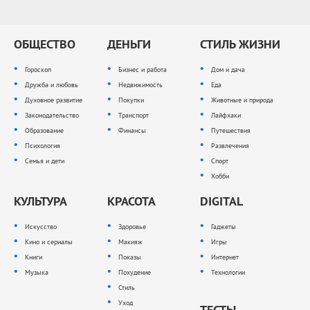
ОБЩЕСТВО
ДЕНЬГИ
СТИЛЬ ЖИЗНИ
Гороскоп
Бизнес и работа
Дом и дача
Дружба и любовь
Недвижимость
Еда
Духовное развитие
Покупки
Животные и природа
Законодательство
Транспорт
Лайфхаки
Образование
Финансы
Путешествия
Психология
Развлечения
Семья и дети
Спорт
Хобби
КУЛЬТУРА
КРАСОТА
DIGITAL
Искусство
Здоровье
Гаджеты
Кино и сериалы
Макияж
Игры
Книги
Показы
Интернет
Музыка
Похудение
Технологии
Стиль
Уход
ТЕСТЫ