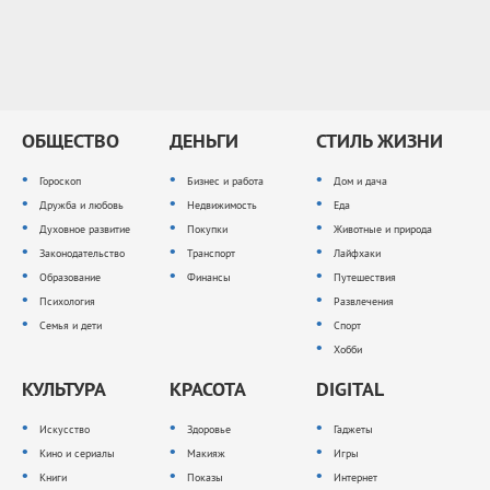
ОБЩЕСТВО
ДЕНЬГИ
СТИЛЬ ЖИЗНИ
Гороскоп
Бизнес и работа
Дом и дача
Дружба и любовь
Недвижимость
Еда
Духовное развитие
Покупки
Животные и природа
Законодательство
Транспорт
Лайфхаки
Образование
Финансы
Путешествия
Психология
Развлечения
Семья и дети
Спорт
Хобби
КУЛЬТУРА
КРАСОТА
DIGITAL
Искусство
Здоровье
Гаджеты
Кино и сериалы
Макияж
Игры
Книги
Показы
Интернет