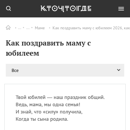
Маме
Как поздравить маму с юбилеем 2026, ка
Все
ПРАЗДНИКИ
Как поздравить маму с
09.08
День памяти
великомученика и
юбилеем
целителя Пантелеимона
11.08
Рождество святителя
Николая Чудотворца
Все
11.08
День «мусорной еды»
11.08
День полета на
воздушном шарике
Твой юбилей — наш праздник общий.
11.08
День Святой Клары —
Ведь, мама, мы одна семья!
покровительницы
И знай, что «силу» получила,
телевидения
Когда ты сына родила.