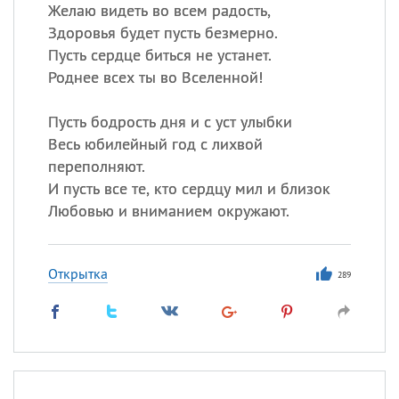
Все
ИМЕНА
Желаю видеть во всем радость,
Здоровья будет пусть безмерно.
Сегодня празднуют именины
Пусть сердце биться не устанет.
Роднее всех ты во Вселенной!
Герман
,
Иван
,
Клим
,
Еще
Пусть бодрость дня и с уст улыбки
Анфиса
Весь юбилейный год с лихвой
переполняют.
Посмотреть значение
и
И пусть все те, кто сердцу мил и близок
происхождение
Любовью и вниманием окружают.
Открытка
289