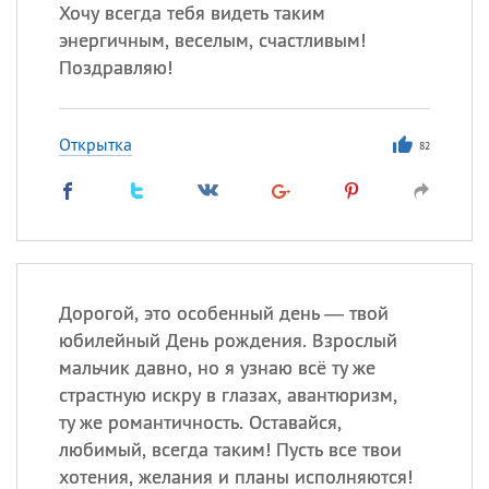
Все
ИМЕНА
Хочу всегда тебя видеть таким
энергичным, веселым, счастливым!
Сегодня празднуют именины
Поздравляю!
Сергей
, Теодор,
Федор
Открытка
82
Посмотреть значение
и
происхождение
Дорогой, это особенный день — твой
юбилейный День рождения. Взрослый
мальчик давно, но я узнаю всё ту же
страстную искру в глазах, авантюризм,
ту же романтичность. Оставайся,
любимый, всегда таким! Пусть все твои
хотения, желания и планы исполняются!