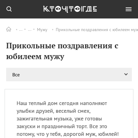
Мужу
Прикольные поздравления с юбилеем муж
Все
ПРАЗДНИКИ
Прикольные поздравления с
09.08
День памяти жертв
атомной
юбилеем мужу
бомбардировки
Нагасаки
09.08
День переплетов
Все
09.08
Национальный женский
день
09.08
Национальный день
Наш теплый дом сегодня наполняют
рисового пудинга
улыбки друзей, веселый смех,
09.08
День Дымняшки
зажигательная музыка, уже готовы
(Smokey Bear Day)
закуски и праздничный торт. Все это
потому, что у тебя, дорогой муж, юбилей!