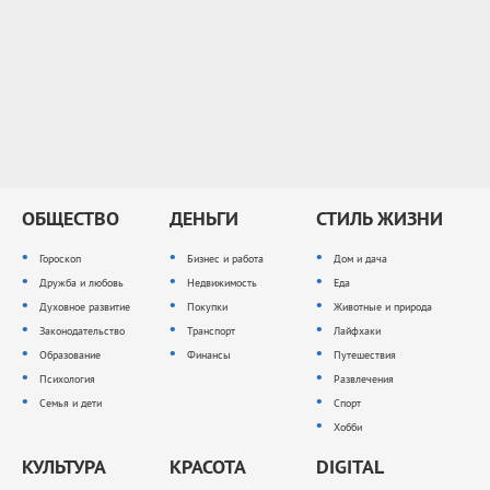
ОБЩЕСТВО
ДЕНЬГИ
СТИЛЬ ЖИЗНИ
Гороскоп
Бизнес и работа
Дом и дача
Дружба и любовь
Недвижимость
Еда
Духовное развитие
Покупки
Животные и природа
Законодательство
Транспорт
Лайфхаки
Образование
Финансы
Путешествия
Психология
Развлечения
Семья и дети
Спорт
Хобби
КУЛЬТУРА
КРАСОТА
DIGITAL