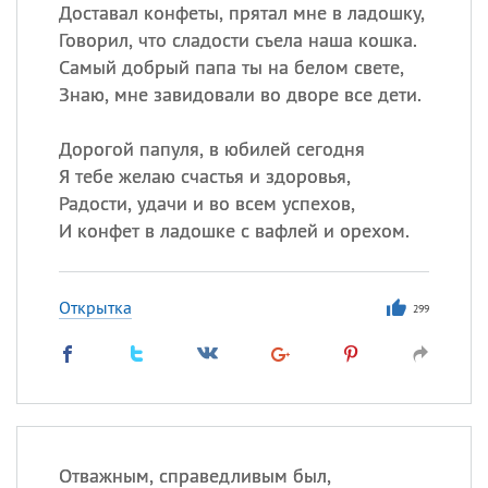
Доставал конфеты, прятал мне в ладошку,
Говорил, что сладости съела наша кошка.
Самый добрый папа ты на белом свете,
Все
ИМЕНА
Знаю, мне завидовали во дворе все дети.
Сегодня празднуют именины
Дорогой папуля, в юбилей сегодня
Анатолий
, Афанасий,
Борис
Я тебе желаю счастья и здоровья,
,
Еще
Радости, удачи и во всем успехов,
И конфет в ладошке с вафлей и орехом.
Кристина
Открытка
299
Посмотреть значение
и
происхождение
Отважным, справедливым был,