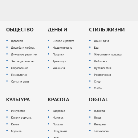
ОБЩЕСТВО
ДЕНЬГИ
СТИЛЬ ЖИЗНИ
Гороскоп
Бизнес и работа
Дом и дача
Дружба и любовь
Недвижимость
Еда
Духовное развитие
Покупки
Животные и природа
Законодательство
Транспорт
Лайфхаки
Образование
Финансы
Путешествия
Психология
Развлечения
Семья и дети
Спорт
Хобби
КУЛЬТУРА
КРАСОТА
DIGITAL
Искусство
Здоровье
Гаджеты
Кино и сериалы
Макияж
Игры
Книги
Показы
Интернет
Музыка
Похудение
Технологии
Стиль