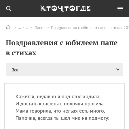
Папе
Поздравления с юбилеем папе в стихах 20
Все
ПРАЗДНИКИ
Поздравления с юбилеем папе
06.08
Преображение
Господне у западных
в стихах
христиан
06.08
День памяти
благоверных князей
Все
Бориса и Глеба, во
святом Крещении
Романа и Давида
07.08
День ассирийских
Кажется, недавно я под стол ходила,
мучеников
И достать конфеты с полочки просила.
07.08
Национальный день
Мама говорила, что нельзя есть много,
маяка
Папочка, всегда ты шел мне на подмогу:
07.08
Годовщина битвы при
Бояка