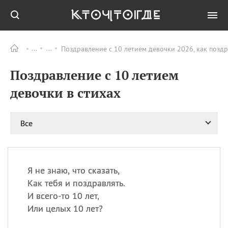
Поздравление с 10 летием девочки 2026, как позд
Все
ПРАЗДНИКИ
Поздравление с 10 летием
06.08
Преображение
Господне у западных
девочки в стихах
христиан
06.08
День памяти
благоверных князей
Все
Бориса и Глеба, во
святом Крещении
Романа и Давида
07.08
День ассирийских
Я не знаю, что сказать,
мучеников
Как тебя и поздравлять.
07.08
Национальный день
И всего-то 10 лет,
маяка
Или целых 10 лет?
07.08
Годовщина битвы при
Бояка