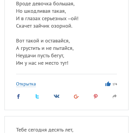
Вроде девочка большая,
Но шкодливая такая,
И в глазах серьезных –ой!
Все
ИМЕНА
Скачет зайчик озорной.
Сегодня празднуют именины
Вот такой и оставайся,
Анатолий
, Афанасий,
Борис
А грустить и не пытайся,
,
Еще
Неудачи пусть бегут,
Им у нас не место тут!
Кристина
Открытка
174
Посмотреть значение
и
происхождение
Тебе сегодня десять лет,