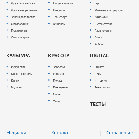
Дружба и любовь
Недвижимость
Еда
Духовное развитие
Покупки
Животные и природа
Законодательство
Транспорт
Лайфхаки
Образование
Финансы
Путешествия
Психология
Развлечения
Семья и дети
Спорт
Хобби
КУЛЬТУРА
КРАСОТА
DIGITAL
Искусство
Здоровье
Гаджеты
Кино и сериалы
Макияж
Игры
Книги
Показы
Интернет
Музыка
Похудение
Технологии
Стиль
Уход
ТЕСТЫ
Медиакит
Контакты
Соглашение