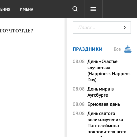
СОТА
DIGITAL
ТЕСТЫ
ЛЕНИЯ
ИМЕНА
КТО?ЧТО?ГДЕ?
ПРАЗДНИКИ
Все
08.08
День «Счастье
случается»
(Happiness Happens
Day)
08.08
День мира в
Аугсбурге
08.08
Ермолаев день
09.08
День святого
великомученика
Пантелеймона –
покровителя всех