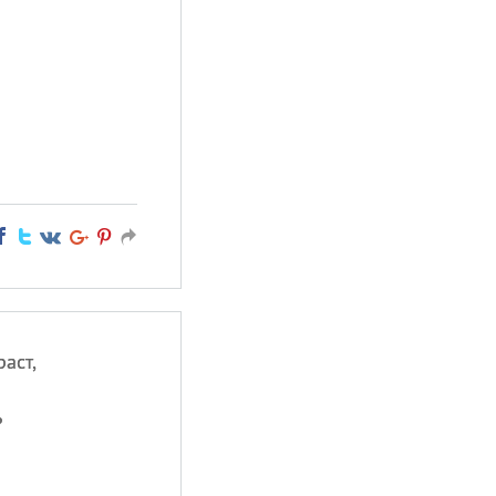
аст,
ь