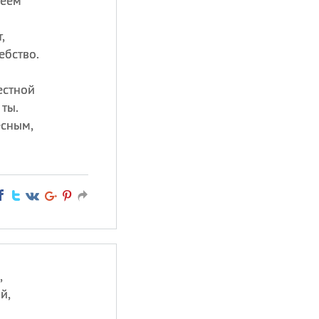
леем
,
ебство.
естной
ты.
есным,
,
й,