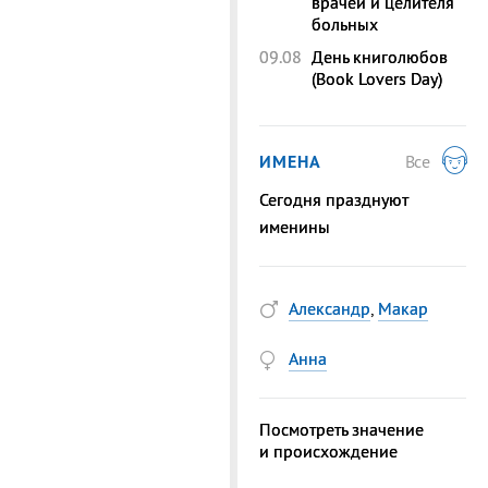
врачей и целителя
больных
09.08
День книголюбов
(Book Lovers Day)
ИМЕНА
Все
Сегодня празднуют
именины
Александр
,
Макар
Анна
Посмотреть значение
и происхождение