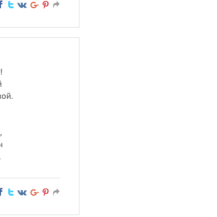
!
й
вой.
,
н
.