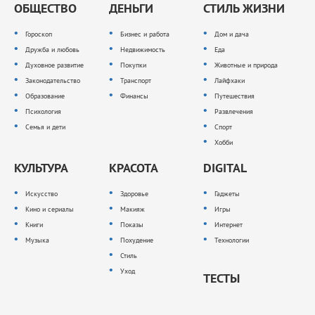
ОБЩЕСТВО
ДЕНЬГИ
СТИЛЬ ЖИЗНИ
Гороскоп
Бизнес и работа
Дом и дача
Дружба и любовь
Недвижимость
Еда
Духовное развитие
Покупки
Животные и природа
Законодательство
Транспорт
Лайфхаки
Образование
Финансы
Путешествия
Психология
Развлечения
Семья и дети
Спорт
Хобби
КУЛЬТУРА
КРАСОТА
DIGITAL
Искусство
Здоровье
Гаджеты
Кино и сериалы
Макияж
Игры
Книги
Показы
Интернет
Музыка
Похудение
Технологии
Стиль
Уход
ТЕСТЫ