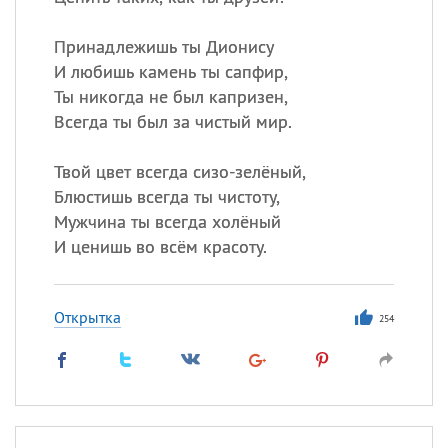
Принадлежишь ты Дионису
Все
ИМЕНА
И любишь камень ты сапфир,
Ты никогда не был капризен,
Сегодня празднуют именины
Всегда ты был за чистый мир.
Анатолий
, Афанасий,
Борис
Твой цвет всегда сизо-зелёный,
,
Еще
Блюстишь всегда ты чистоту,
Мужчина ты всегда холёный
Кристина
И ценишь во всём красоту.
Посмотреть значение
и
происхождение
Открытка
254