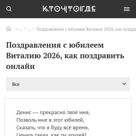
Поздравления с юбилеем Виталию 2026, как поздр
Все
ПРАЗДНИКИ
Поздравления с юбилеем
06.08
Преображение
Господне у западных
Виталию 2026, как поздравить
христиан
онлайн
06.08
День памяти
благоверных князей
Бориса и Глеба, во
святом Крещении
Все
Романа и Давида
07.08
День ассирийских
мучеников
Денис — прекрасно твоё имя,
07.08
Национальный день
Позволь мне в этот юбилей,
маяка
Сказать, что я буду всё время,
07.08
Годовщина битвы при
Ценить таких, как ты друзей!
Бояка