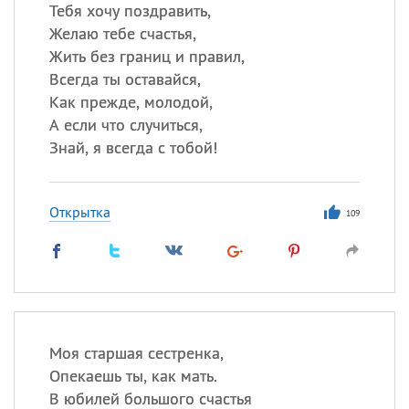
Все
ИМЕНА
Тебя хочу поздравить,
Желаю тебе счастья,
Сегодня празднуют именины
Жить без границ и правил,
Всегда ты оставайся,
Акакий
,
Василий
,
Иван
,
Как прежде, молодой,
Еще
А если что случиться,
Знай, я всегда с тобой!
Алена
,
Анастасия
,
Антонина
,
Еще
Открытка
109
Посмотреть значение
и
происхождение
Моя старшая сестренка,
Опекаешь ты, как мать.
В юбилей большого счастья