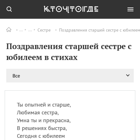
Сестре
Поздравления старшей сестре с юбилеем
Все
ПРАЗДНИКИ
Поздравления старшей сестре с
11.08
Рождество святителя
Николая Чудотворца
юбилеем в стихах
11.08
День «мусорной еды»
11.08
День полета на
Все
воздушном шарике
12.08
Курбан Байрам —
праздник
жертвоприношения
Ты опытней и старше,
12.08
День
Любимая сестра,
Военно‑воздушных сил
Умна ты и прекрасна,
(День ВВС) РФ
В решениях быстра,
Сегодня с юбилеем