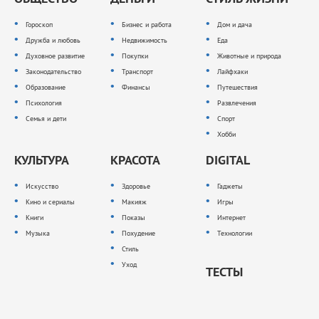
Гороскоп
Бизнес и работа
Дом и дача
Дружба и любовь
Недвижимость
Еда
Духовное развитие
Покупки
Животные и природа
Законодательство
Транспорт
Лайфхаки
Образование
Финансы
Путешествия
Психология
Развлечения
Семья и дети
Спорт
Хобби
КУЛЬТУРА
КРАСОТА
DIGITAL
Искусство
Здоровье
Гаджеты
Кино и сериалы
Макияж
Игры
Книги
Показы
Интернет
Музыка
Похудение
Технологии
Стиль
Уход
ТЕСТЫ