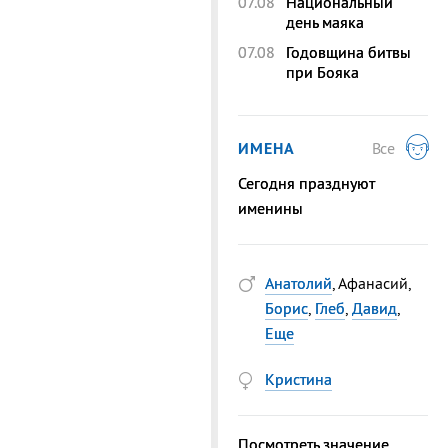
07.08
Национальный
день маяка
07.08
Годовщина битвы
при Бояка
ИМЕНА
Все
Сегодня празднуют
именины
Анатолий
, Афанасий,
Борис
,
Глеб
,
Давид
,
Еще
Кристина
Посмотреть значение