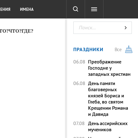
СОТА
DIGITAL
ТЕСТЫ
ЛЕНИЯ
ИМЕНА
КТО?ЧТО?ГДЕ?
ПРАЗДНИКИ
Все
06.08
Преображение
Господне у
западных христиан
06.08
День памяти
благоверных
князей Бориса и
Глеба, во святом
Крещении Романа
и Давида
07.08
День ассирийских
мучеников