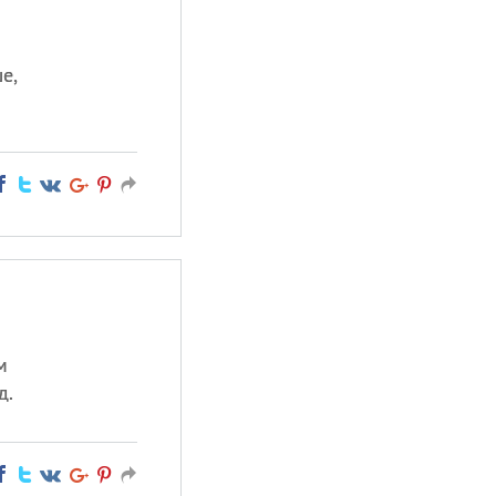
е,
м
д.