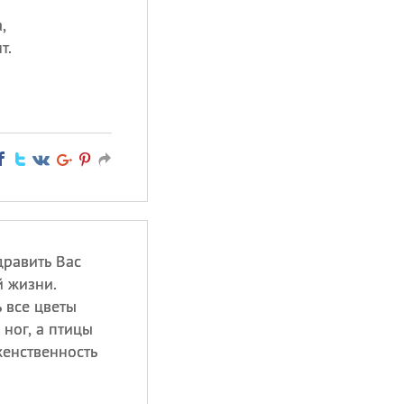
,
т.
дравить Вас
й жизни.
 все цветы
 ног, а птицы
енственность