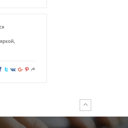
ся
 яркой,