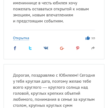
имениннице в честь юбилея хочу
пожелать оставаться открытой к новым
Все
ИМЕНА
эмоциям, новым впечатлениям
Сегодня празднуют именины
и предстоящим событиям.
Александр
,
Макар
Открытка
323
Анна
Посмотреть значение
и
происхождение
Дорогая, поздравляю с Юбилеем! Сегодня
у тебя круглая дата, поэтому желаю тебе
всего круглого — круглого солнца над
головой, круглых крепких объятий
любимого, понимания в семье за круглым
столом, крупных круглых сумм