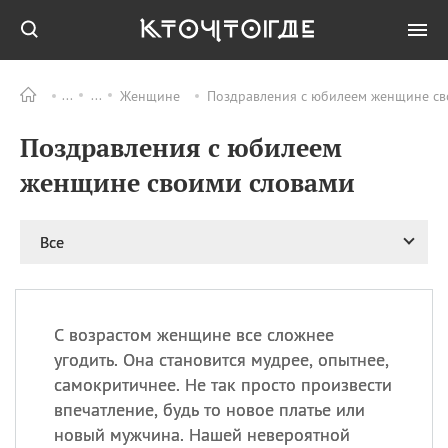
Женщине
Поздравления с юбилеем женщине сво
Все
ПРАЗДНИКИ
Поздравления с юбилеем
08.08
День «Счастье
случается» (Happiness
женщине своими словами
Happens Day)
08.08
День мира в Аугсбурге
Все
08.08
Ермолаев день
09.08
День святого
великомученика
Пантелеймона –
С возрастом женщине все сложнее
покровителя всех
врачей и целителя
угодить. Она становится мудрее, опытнее,
больных
самокритичнее. Не так просто произвести
09.08
День книголюбов (Book
впечатление, будь то новое платье или
Lovers Day)
новый мужчина. Нашей невероятной