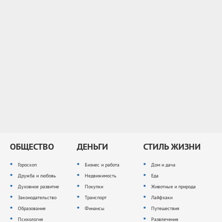
ОБЩЕСТВО
ДЕНЬГИ
СТИЛЬ ЖИЗНИ
Гороскоп
Бизнес и работа
Дом и дача
Дружба и любовь
Недвижимость
Еда
Духовное развитие
Покупки
Животные и природа
Законодательство
Транспорт
Лайфхаки
Образование
Финансы
Путешествия
Психология
Развлечения