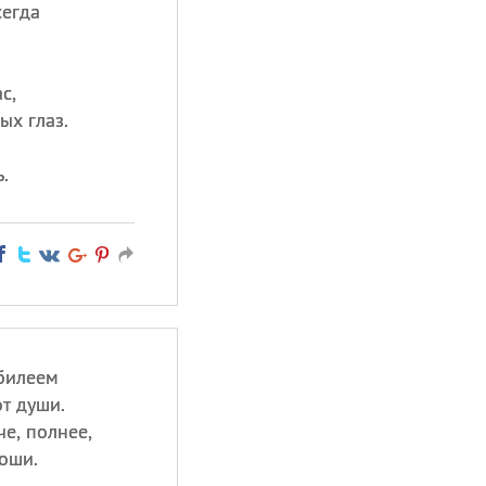
сегда
с,
ых глаз.
.
билеем
т души.
че, полнее,
оши.