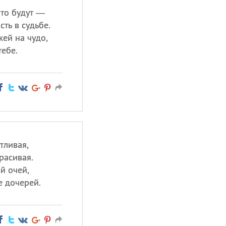
что будут —
ть в судьбе.
ей на чудо,
тебе.
тливая,
расивая.
й очей,
е дочерей.