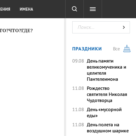
СОТА
DIGITAL
ТЕСТЫ
ЛЕНИЯ
ИМЕНА
КТО?ЧТО?ГДЕ?
ПРАЗДНИКИ
Все
09.08
День памяти
великомученика и
целителя
Пантелеимона
11.08
Рождество
святителя Николая
Чудотворца
11.08
День «мусорной
еды»
11.08
День полета на
воздушном шарике