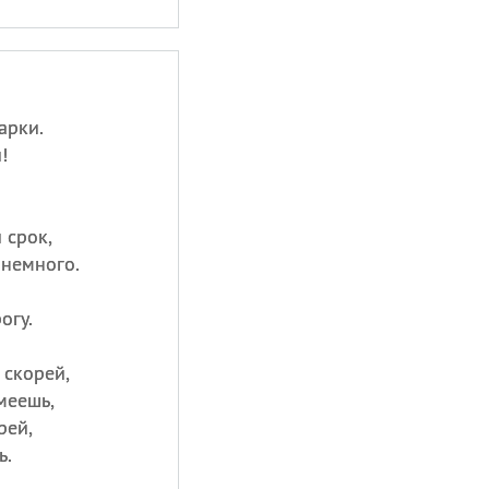
арки.
!
 срок,
 немного.
огу.
 скорей,
меешь,
рей,
ь.