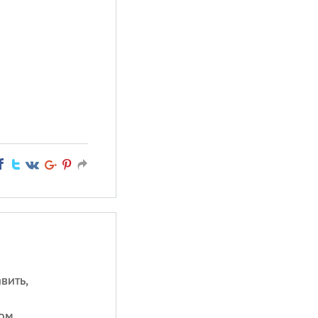
вить,
ом