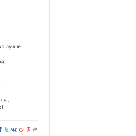
.
о лучше.
й,
,
оза,
о!