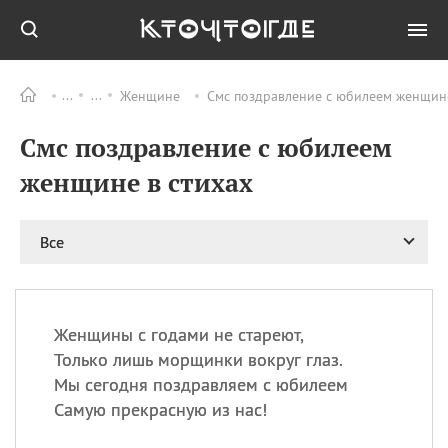
Женщине
Смс поздравление с юбилеем женщине
Все
ПРАЗДНИКИ
Смс поздравление с юбилеем
08.08
День «Счастье
случается» (Happiness
женщине в стихах
Happens Day)
08.08
День мира в Аугсбурге
Все
08.08
Ермолаев день
09.08
День святого
великомученика
Пантелеймона –
Женщины с годами не стареют,
покровителя всех
врачей и целителя
Только лишь морщинки вокруг глаз.
больных
Мы сегодня поздравляем с юбилеем
09.08
День книголюбов (Book
Самую прекрасную из нас!
Lovers Day)