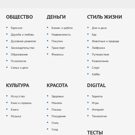
ОБЩЕСТВО
ДЕНЬГИ
СТИЛЬ ЖИЗНИ
Гороскоп
Бизнес и работа
Дом и дача
Дружба и любовь
Недвижимость
Еда
Духовное развитие
Покупки
Животные и природа
Законодательство
Транспорт
Лайфхаки
Образование
Финансы
Путешествия
Психология
Развлечения
Семья и дети
Спорт
Хобби
КУЛЬТУРА
КРАСОТА
DIGITAL
Искусство
Здоровье
Гаджеты
Кино и сериалы
Макияж
Игры
Книги
Показы
Интернет
Музыка
Похудение
Технологии
Стиль
Уход
ТЕСТЫ