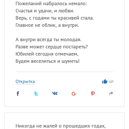
Пожеланий набралось немало:
Счастья и удачи, и любви.
Все
ИМЕНА
Верь, с годами ты красивей стала.
Сегодня празднуют именины
Главное не облик, а внутри.
А внутри всегда ты молодая.
Александр
,
Макар
Разве может сердце постареть?
Анна
Юбилей сегодня отмечаем,
Будем веселиться и шуметь!
Посмотреть значение
и
происхождение
Открытка
127
Никогда не жалей о прошедших годах,