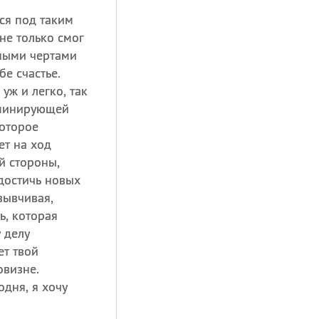
ся под таким
не только смог
ными чертами
бе счастье.
уж и легко, так
доминирующей
которое
ет на ход
й стороны,
достичь новых
зывчивая,
ь, которая
 делу
ет твой
овизне.
одня, я хочу