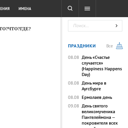
СОТА
DIGITAL
ТЕСТЫ
ЛЕНИЯ
ИМЕНА
КТО?ЧТО?ГДЕ?
ПРАЗДНИКИ
Все
08.08
День «Счастье
случается»
(Happiness Happens
Day)
08.08
День мира в
Аугсбурге
08.08
Ермолаев день
09.08
День святого
великомученика
Пантелеймона –
покровителя всех