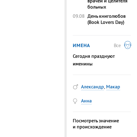
врачей и целителя
больных
09.08
День книголюбов
(Book Lovers Day)
ИМЕНА
Все
Сегодня празднуют
именины
Александр
,
Макар
Анна
Посмотреть значение
и происхождение