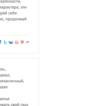
воренности,
характера, эти
еряй себя
ях, продолжай
ен,
деал,
романтичный,
идал.
денья
ивать свой пыл,