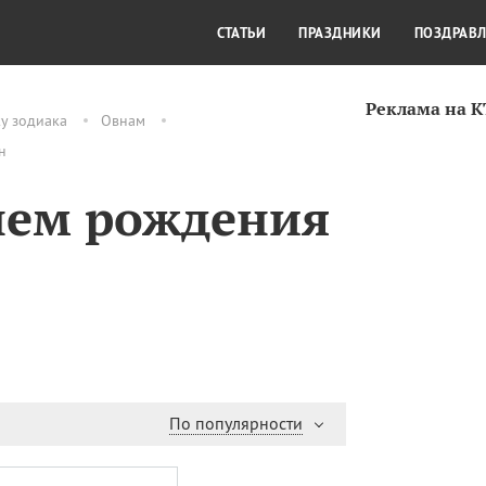
СТИЛЬ ЖИЗНИ
КУЛЬТУРА
КРА
СТАТЬИ
ПРАЗДНИКИ
ПОЗДРАВ
Реклама на 
у зодиака
Овнам
н
нем рождения
По популярности