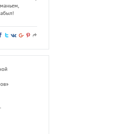
иманьем,
забыл!
ной
нов»
!
.