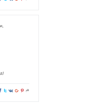
и,
д!