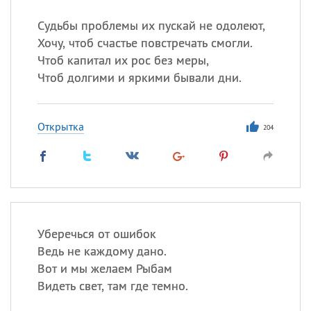
Все
ИМЕНА
Судьбы проблемы их пускай не одолеют,
Сегодня празднуют именины
Хочу, чтоб счастье повстречать смогли.
Чтоб капитал их рос без меры,
Сергей
, Теодор,
Федор
Чтоб долгими и яркими бывали дни.
Посмотреть значение
и
происхождение
Открытка
204
Уберечься от ошибок
Ведь не каждому дано.
Вот и мы желаем Рыбам
Видеть свет, там где темно.