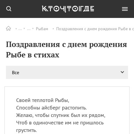
Рыбам
Поздравления с днем рождения Рыбе в с
Все
ПРАЗДНИКИ
Поздравления с днем рождения
09.08
День памяти жертв
атомной
Рыбе в стихах
бомбардировки
Нагасаки
09.08
День переплетов
Все
09.08
Национальный женский
день
09.08
Национальный день
Своей теплотой Рыбы,
рисового пудинга
Способны айсберг растопить.
09.08
День Дымняшки
Желаю, чтобы спутник был их рядом,
(Smokey Bear Day)
Чтоб в одиночестве им не пришлось
грустить.