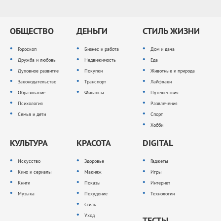
ОБЩЕСТВО
ДЕНЬГИ
СТИЛЬ ЖИЗНИ
Гороскоп
Бизнес и работа
Дом и дача
Дружба и любовь
Недвижимость
Еда
Духовное развитие
Покупки
Животные и природа
Законодательство
Транспорт
Лайфхаки
Образование
Финансы
Путешествия
Психология
Развлечения
Семья и дети
Спорт
Хобби
КУЛЬТУРА
КРАСОТА
DIGITAL
Искусство
Здоровье
Гаджеты
Кино и сериалы
Макияж
Игры
Книги
Показы
Интернет
Музыка
Похудение
Технологии
Стиль
Уход
ТЕСТЫ