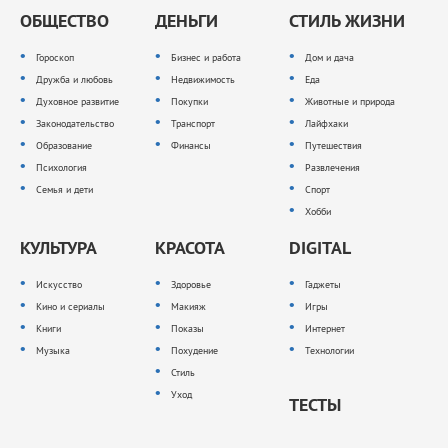
ОБЩЕСТВО
ДЕНЬГИ
СТИЛЬ ЖИЗНИ
Гороскоп
Бизнес и работа
Дом и дача
Дружба и любовь
Недвижимость
Еда
Духовное развитие
Покупки
Животные и природа
Законодательство
Транспорт
Лайфхаки
Образование
Финансы
Путешествия
Психология
Развлечения
Семья и дети
Спорт
Хобби
КУЛЬТУРА
КРАСОТА
DIGITAL
Искусство
Здоровье
Гаджеты
Кино и сериалы
Макияж
Игры
Книги
Показы
Интернет
Музыка
Похудение
Технологии
Стиль
Уход
ТЕСТЫ