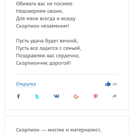
Все
ИМЕНА
Обижать вас не посмею
Недоверием своим,
Сегодня празднуют именины
Для меня всегда и всюду
Скорпион незаменим!
Герман
,
Иван
,
Клим
,
Еще
Пусть удача будет вечной,
Анфиса
Пусть все ладится с семьей,
Поздравляю вас сердечно,
Посмотреть значение
и
Скорпиончик дорогой!
происхождение
Открытка
101
Скорпион — мистик и материалист,