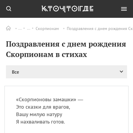
Скорпионам
Поздравления с днем рождения Ск
Все
ПРАЗДНИКИ
Поздравления с днем рождения
09.08
День памяти
великомученика и
Скорпионам в стихах
целителя Пантелеимона
11.08
Рождество святителя
Николая Чудотворца
Все
11.08
День «мусорной еды»
11.08
День полета на
воздушном шарике
«
С
корпионовы замашки» —
11.08
День Святой Клары —
Это сказки для врагов,
покровительницы
Вашу милую натуру
телевидения
Я нахваливать готов.