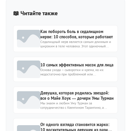
📖 Читайте также
Как побороть боль в седалищном
нерве: 10 способов, которые работают
Седалищный нерв является самым длинным и
широким в теле человека. Этот одиночный...
10 самых эффективных масок для лица
Основа ухода – сыворотки и крема, но их
недостаточно при проблемной или...
Девушка, которая родилась звездой:
все о Майе Хоук — дочери Умы Турман
Мы знаем и любим Уму Турман за
сотрудничество с Квентином Тарантино, а...
От одного взгляда становится жарко:
10 восхитительных девушек из разных