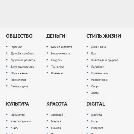
ОБЩЕСТВО
ДЕНЬГИ
СТИЛЬ ЖИЗНИ
Гороскоп
Бизнес и работа
Дом и дача
Дружба и любовь
Недвижимость
Еда
Духовное развитие
Покупки
Животные и природа
Законодательство
Транспорт
Лайфхаки
Образование
Финансы
Путешествия
Психология
Развлечения
Семья и дети
Спорт
Хобби
КУЛЬТУРА
КРАСОТА
DIGITAL
Искусство
Здоровье
Гаджеты
Кино и сериалы
Макияж
Игры
Книги
Показы
Интернет