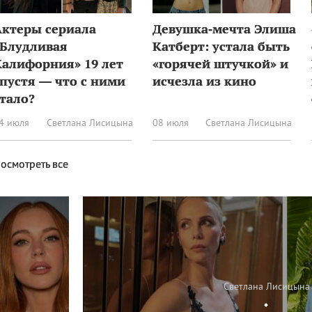
Актеры сериала
Девушка‑мечта Элиша
«Блудливая
Катберт: устала быть
Калифорния» 19 лет
«горячей штучкой» и
пустя — что с ними
исчезла из кино
тало?
4 июля
Светлана Лисицына
08 июля
Светлана Лисицына
осмотреть все
Светлана Лисицына