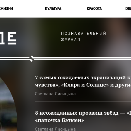
 ЖИЗНИ
КУЛЬТУРА
КРАСОТА
DIG
ПОЗНАВАТЕЛЬНЫЙ
ЖУРНАЛ
7 самых ожидаемых экранизаций кн
чувства», «Клара и Солнце» и други
Светлана Лисицына
8 неожиданных прозвищ звёзд — «К
«папочка Бэтмен»
Светлана Лисицына