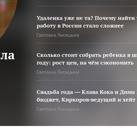
?
?
?
?
?
Удаленка уже не та? Почему найти
работу в России стало сложнее
а
ых
а?
Светлана Лисицына
шла
:
Сколько стоит собрать ребенка в ш
году: рост цен, на чём сэкономить
 в
Светлана Лисицына
й
и
Свадьба года — Клава Кока и Дима
бюджет, Киркоров‑ведущий и хейт 
Светлана Лисицына