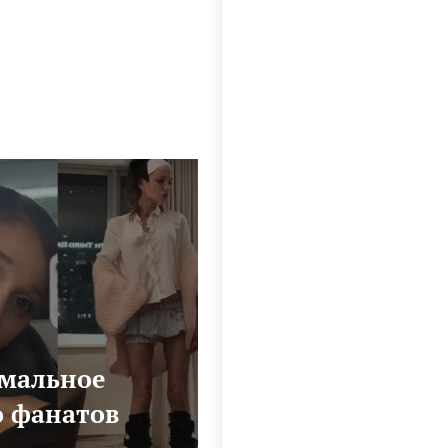
емальное
о фанатов