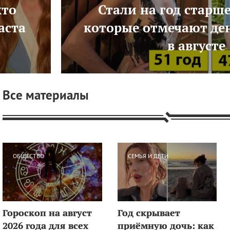
кто
Стали на год старше:
аста
которые отмечают де
в августе
Все материалы
ОБЩЕСТВО
СЕМЬЯ И ДЕТИ
Гороскоп на август
Год скрывает
2026 года для всех
приёмную дочь: как