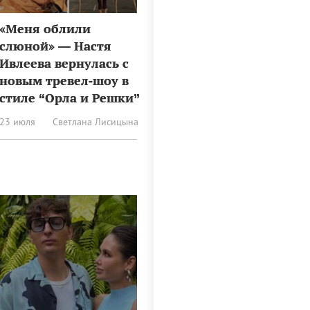
«Меня облили
слюной» — Настя
Ивлеева вернулась с
новым тревел‑шоу в
стиле “Орла и Решки”
23 июля
Светлана Лисицына