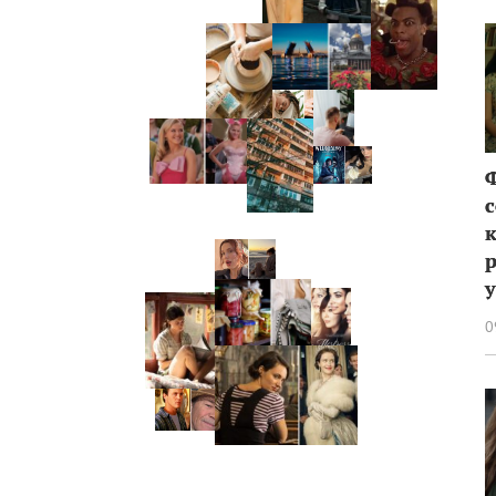
р
у
0