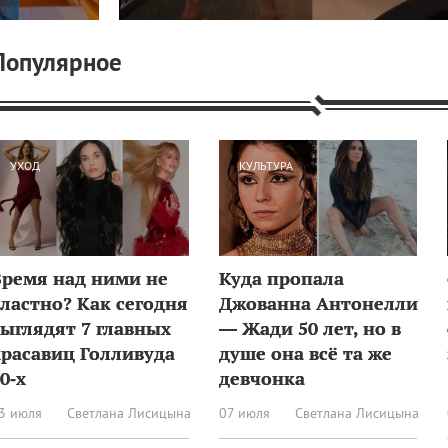
Популярное
УХОД
КУЛЬТУРА
Время над ними не
Куда пропала
ластно? Как сегодня
Джованна Антонелли
выглядят 7 главных
— Жади 50 лет, но в
красавиц Голливуда
душе она всё та же
0‑х
девчонка
3 июля
Светлана Лисицына
07 июля
Светлана Лисицына