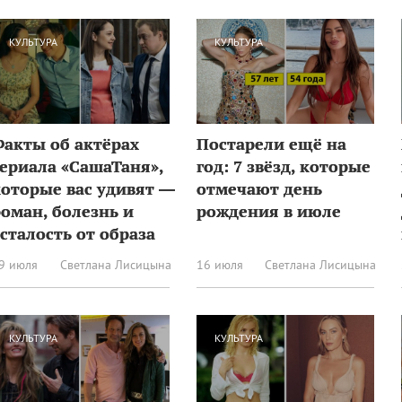
КУЛЬТУРА
КУЛЬТУРА
Факты об актёрах
Постарели ещё на
сериала «СашаТаня»,
год: 7 звёзд, которые
которые вас удивят —
отмечают день
оман, болезнь и
рождения в июле
сталость от образа
9 июля
Светлана Лисицына
16 июля
Светлана Лисицына
КУЛЬТУРА
КУЛЬТУРА