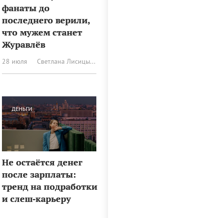
фанаты до
последнего верили,
что мужем станет
Журавлёв
28 июля
Светлана Лисицына
ДЕНЬГИ
Не остаётся денег
после зарплаты:
тренд на подработки
и слеш‑карьеру