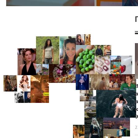
в
9
2