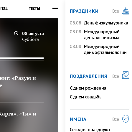
ITAL
ТЕСТЫ
ПРАЗДНИКИ
Все
08.08
День физкультурника
08.08
Международный
08 августа
день альпинизма
Суббота
08.08
Международный
день офтальмологии
ПОЗДРАВЛЕНИЯ
Все
иг: «Разум и
е
C днем рождения
C днем свадьбы
арга», «Ти» и
ИМЕНА
Все
Сегодня празднуют