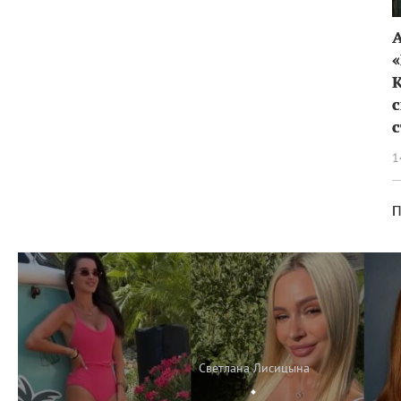
с
с
1
П
Светлана Лисицына