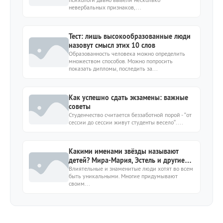
невербальных признаков,...
Тест: лишь высокообразованные люди
назовут смысл этих 10 слов
Образованность человека можно определить
множеством способов. Можно попросить
показать дипломы, последить за...
Как успешно сдать экзамены: важные
советы
Студенчество считается беззаботной порой - “от
сессии до сессии живут студенты весело”....
Какими именами звёзды называют
детей? Мира-Мария, Эстель и другие
наследники, родившиеся в 2024-м
Влиятельные и знаменитые люди хотят во всем
быть уникальными. Многие придумывают
своим...