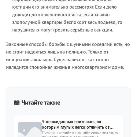
юстиции его внимательно рассмотрят. Если дело
доходит до коллективного иска, если хозяин
злополучной квартиры беспокоит весь подъезд, то
нарушителю могут грозить серьёзные санкции.
Законные способы борьбы с шумными соседями есть, но
не стоит надеяться лишь на полицию. Только от
инициативы жильцов будет зависеть, как скоро
наладится спокойная жизнь в многоквартирном доме.
📖 Читайте также
9 неожиданных признаков, по
которым глупых легко отличить от
умных
Понятия «умный» и «глупый» относительны, но
психологи давно вывели несколько