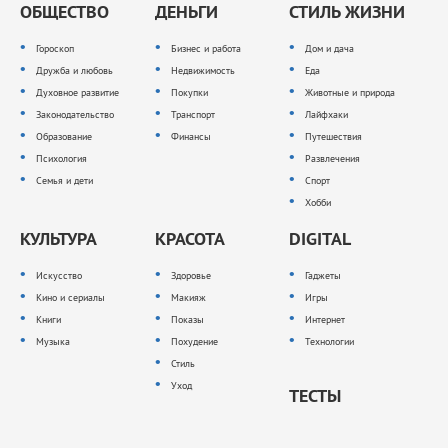
ОБЩЕСТВО
ДЕНЬГИ
СТИЛЬ ЖИЗНИ
Гороскоп
Бизнес и работа
Дом и дача
Дружба и любовь
Недвижимость
Еда
Духовное развитие
Покупки
Животные и природа
Законодательство
Транспорт
Лайфхаки
Образование
Финансы
Путешествия
Психология
Развлечения
Семья и дети
Спорт
Хобби
КУЛЬТУРА
КРАСОТА
DIGITAL
Искусство
Здоровье
Гаджеты
Кино и сериалы
Макияж
Игры
Книги
Показы
Интернет
Музыка
Похудение
Технологии
Стиль
Уход
ТЕСТЫ