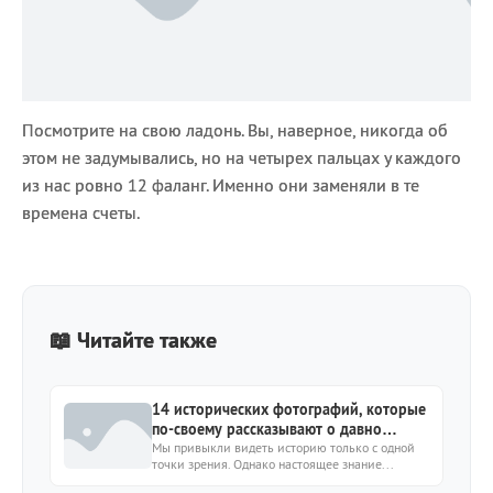
Посмотрите на свою ладонь. Вы, наверное, никогда об
этом не задумывались, но на четырех пальцах у каждого
из нас ровно 12 фаланг. Именно они заменяли в те
времена счеты.
📖 Читайте также
14 исторических фотографий, которые
по-своему рассказывают о давно
известных событиях
Мы привыкли видеть историю только с одной
точки зрения. Однако настоящее знание...