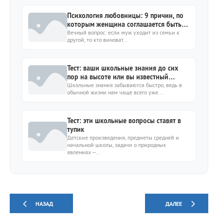
Психология любовницы: 9 причин, по
которым женщина соглашается быть
"запасной"
Вечный вопрос: если муж уходит из семьи к
другой, то кто виноват...
Тест: ваши школьные знания до сих
пор на высоте или вы известный
прогульщик?
Школьные знания забываются быстро, ведь в
обычной жизни нам чаще всего уже...
Тест: эти школьные вопросы ставят в
тупик
Детские произведения, предметы средней и
начальной школы, задачи о природных
явлениях –...
НАЗАД
ДАЛЕЕ