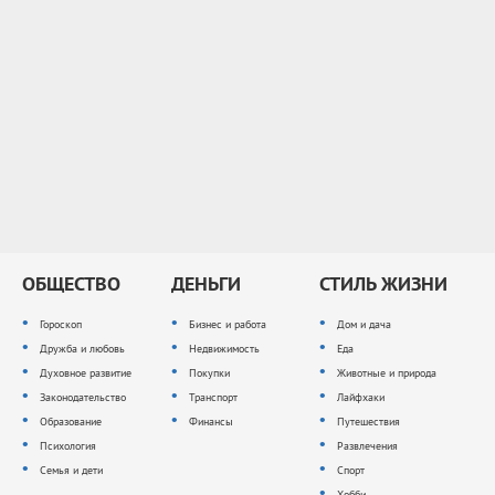
ОБЩЕСТВО
ДЕНЬГИ
СТИЛЬ ЖИЗНИ
Гороскоп
Бизнес и работа
Дом и дача
Дружба и любовь
Недвижимость
Еда
Духовное развитие
Покупки
Животные и природа
Законодательство
Транспорт
Лайфхаки
Образование
Финансы
Путешествия
Психология
Развлечения
Семья и дети
Спорт
Хобби