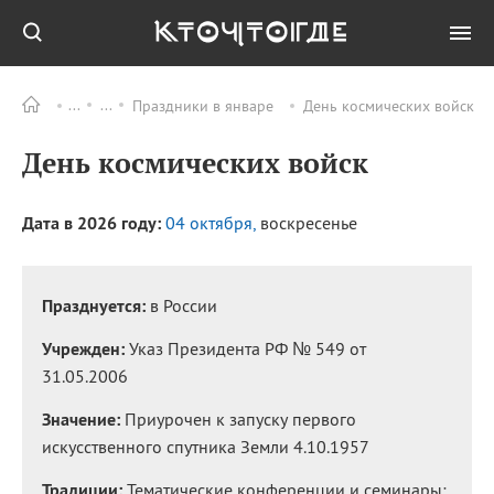
Праздники в январе
День космических войск
Все
ПРАЗДНИКИ
День космических войск
06.08
День
железнодорожных
войск
Дата в 2026 году:
04 октября,
воскресенье
06.08
Международный день
«Врачи мира за мир»
06.08
День огненной воды
Празднуется:
в России
06.08
День грибного дождя
Учрежден:
Указ Президента РФ № 549 от
06.08
День
31.05.2006
железнодорожных
войск РФ
Значение:
Приурочен к запуску первого
искусственного спутника Земли 4.10.1957
Все
ИМЕНА
Традиции:
Тематические конференции и семинары;