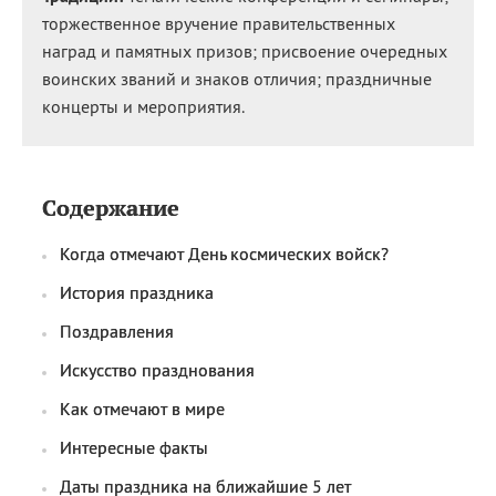
Сегодня празднуют именины
торжественное вручение правительственных
наград и памятных призов; присвоение очередных
воинских званий и знаков отличия; праздничные
Анатолий
, Афанасий,
Борис
концерты и мероприятия.
,
Еще
Кристина
Содержание
Посмотреть значение
и
Когда отмечают День космических войск?
происхождение
История праздника
Поздравления
Искусство празднования
Как отмечают в мире
Интересные факты
Даты праздника на ближайшие 5 лет