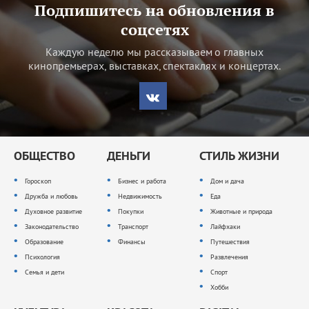
Подпишитесь на обновления в
соцсетях
Каждую неделю мы рассказываем о главных
кинопремьерах, выставках, спектаклях и концертах.
ОБЩЕСТВО
ДЕНЬГИ
СТИЛЬ ЖИЗНИ
Гороскоп
Бизнес и работа
Дом и дача
Дружба и любовь
Недвижимость
Еда
Духовное развитие
Покупки
Животные и природа
Законодательство
Транспорт
Лайфхаки
Образование
Финансы
Путешествия
Психология
Развлечения
Семья и дети
Спорт
Хобби