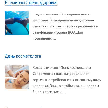
Всемирный день здоровья
Сегодня празднуют именины
Когда отмечают Всемирный день
Анатолий
, Афанасий,
Борис
здоровья Всемирный день здоровья
,
Еще
отмечают 7 апреля, в день рождения и
ратификации устава ВОЗ. Для
Кристина
проведения...
Посмотреть значение
и
День косметолога
происхождение
Когда отмечают День косметолога
Современная жизнь предъявляет
серьезные требования к внешнему виду
человека. Важно, чтобы кожа и волосы
были красивыми,...