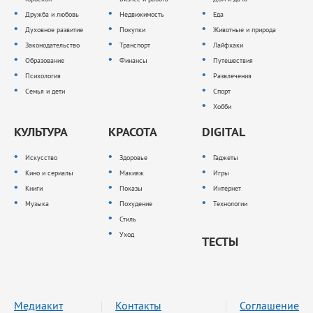
Дружба и любовь
Недвижимость
Еда
Духовное развитие
Покупки
Животные и природа
Законодательство
Транспорт
Лайфхаки
Образование
Финансы
Путешествия
Психология
Развлечения
Семья и дети
Спорт
Хобби
КУЛЬТУРА
КРАСОТА
DIGITAL
Искусство
Здоровье
Гаджеты
Кино и сериалы
Макияж
Игры
Книги
Показы
Интернет
Музыка
Похудение
Технологии
Стиль
Уход
ТЕСТЫ
Медиакит
Контакты
Соглашение