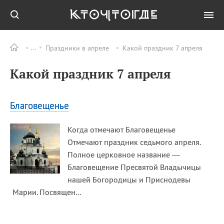
Праздники в апреле
Какой праздник 7 апреля
Все
ПРАЗДНИКИ
Какой праздник 7 апреля
06.08
День
железнодорожных
войск
Благовещенье
06.08
Международный день
«Врачи мира за мир»
Когда отмечают Благовещенье
06.08
День огненной воды
Отмечают праздник седьмого апреля.
06.08
День грибного дождя
Полное церковное название —
06.08
День
Благовещение Пресвятой Владычицы
железнодорожных
нашей Богородицы и Приснодевы
войск РФ
Марии. Посвящен...
Все
ИМЕНА