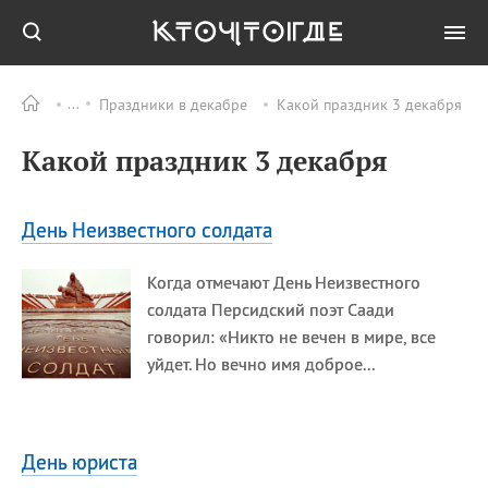
Праздники в декабре
Какой праздник 3 декабря
Все
ПРАЗДНИКИ
Какой праздник 3 декабря
06.08
День
железнодорожных
войск
День Неизвестного солдата
06.08
Международный день
«Врачи мира за мир»
Когда отмечают День Неизвестного
06.08
День огненной воды
солдата Персидский поэт Саади
06.08
День грибного дождя
говорил: «Никто не вечен в мире, все
06.08
День
уйдет. Но вечно имя доброе...
железнодорожных
войск РФ
День юриста
Все
ИМЕНА