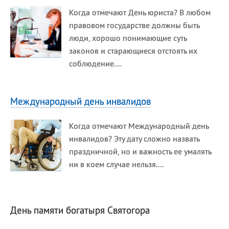
Сегодня празднуют именины
Когда отмечают День юриста? В любом
правовом государстве должны быть
люди, хорошо понимающие суть
Анатолий
, Афанасий,
Борис
законов и старающиеся отстоять их
,
Еще
соблюдение....
Кристина
Международный день инвалидов
Посмотреть значение
и
происхождение
Когда отмечают Международный день
инвалидов? Эту дату сложно назвать
праздничной, но и важность ее умалять
ни в коем случае нельзя....
День памяти богатыря Святогора