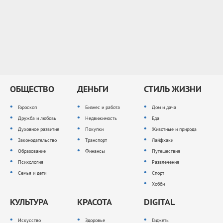
ОБЩЕСТВО
ДЕНЬГИ
СТИЛЬ ЖИЗНИ
Гороскоп
Бизнес и работа
Дом и дача
Дружба и любовь
Недвижимость
Еда
Духовное развитие
Покупки
Животные и природа
Законодательство
Транспорт
Лайфхаки
Образование
Финансы
Путешествия
Психология
Развлечения
Семья и дети
Спорт
Хобби
КУЛЬТУРА
КРАСОТА
DIGITAL
Искусство
Здоровье
Гаджеты