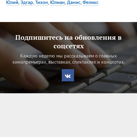
Юлий
,
Эдгар
,
Тихон
,
Юлиан
,
Данис
,
Феликс
Подпишитесь на обновления в
соцсетях
Каждую неделю мы рассказываем о главных
кинопремьерах, выставках, спектаклях и концертах.