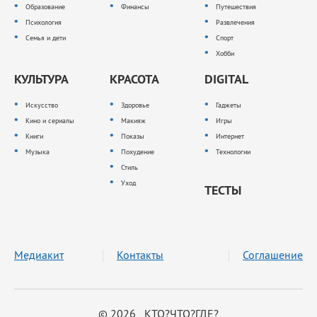
Образование
Финансы
Путешествия
Психология
Развлечения
Семья и дети
Спорт
Хобби
КУЛЬТУРА
КРАСОТА
DIGITAL
Искусство
Здоровье
Гаджеты
Кино и сериалы
Макияж
Игры
Книги
Показы
Интернет
Музыка
Похудение
Технологии
Стиль
Уход
ТЕСТЫ
Медиакит
Контакты
Соглашение
© 2026 КТО?ЧТО?ГДЕ?