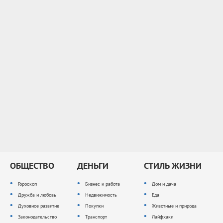
ОБЩЕСТВО
ДЕНЬГИ
СТИЛЬ ЖИЗНИ
Гороскоп
Бизнес и работа
Дом и дача
Дружба и любовь
Недвижимость
Еда
Духовное развитие
Покупки
Животные и природа
Законодательство
Транспорт
Лайфхаки